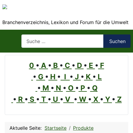
Branchenverzeichnis, Lexikon und Forum für die Umwelt
Suchen
Suchen
0
•
A
•
B
•
C
•
D
•
E
•
F
•
G
•
H
•
I
•
J
•
K
•
L
•
M
•
N
•
O
•
P
•
Q
•
R
•
S
•
T
•
U
•
V
•
W
•
X
•
Y
•
Z
Aktuelle Seite:
Startseite
Produkte