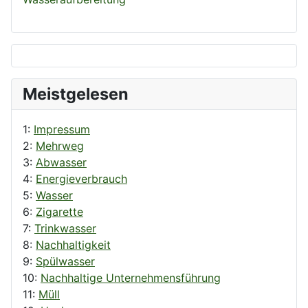
Meistgelesen
1:
Impressum
2:
Mehrweg
3:
Abwasser
4:
Energieverbrauch
5:
Wasser
6:
Zigarette
7:
Trinkwasser
8:
Nachhaltigkeit
9:
Spülwasser
10:
Nachhaltige Unternehmensführung
11:
Müll