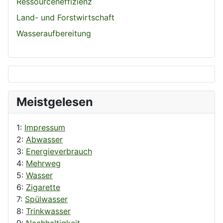
Ressourceneffizienz
Land- und Forstwirtschaft
Wasseraufbereitung
Meistgelesen
1:
Impressum
2:
Abwasser
3:
Energieverbrauch
4:
Mehrweg
5:
Wasser
6:
Zigarette
7:
Spülwasser
8:
Trinkwasser
9:
Nachhaltigkeit