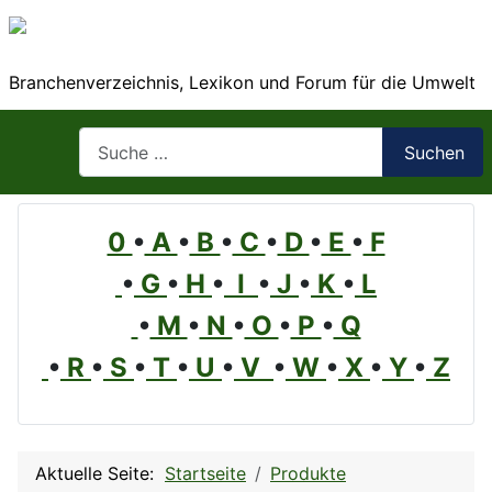
Branchenverzeichnis, Lexikon und Forum für die Umwelt
Suchen
Suchen
0
•
A
•
B
•
C
•
D
•
E
•
F
•
G
•
H
•
I
•
J
•
K
•
L
•
M
•
N
•
O
•
P
•
Q
•
R
•
S
•
T
•
U
•
V
•
W
•
X
•
Y
•
Z
Aktuelle Seite:
Startseite
Produkte