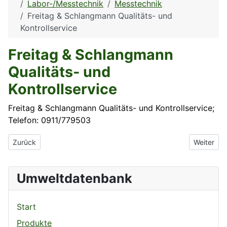
Labor-/Messtechnik
Messtechnik
Freitag & Schlangmann Qualitäts- und
Kontrollservice
Freitag & Schlangmann
Qualitäts- und
Kontrollservice
Freitag & Schlangmann Qualitäts- und Kontrollservice;
Telefon: 0911/779503
Vorheriger Beitrag: Fraunhofer - Institut für Angewandte Optik 
Nächster 
Zurück
Weiter
Umweltdatenbank
Start
Produkte