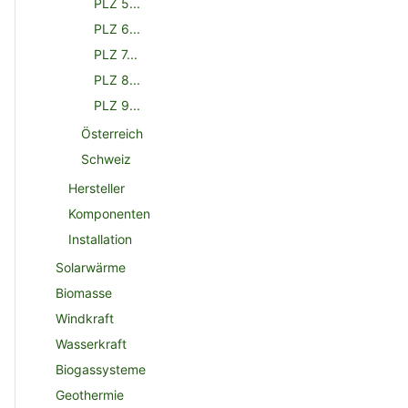
PLZ 5...
PLZ 6...
PLZ 7...
PLZ 8...
PLZ 9...
Österreich
Schweiz
Hersteller
Komponenten
Installation
Solarwärme
Biomasse
Windkraft
Wasserkraft
Biogassysteme
Geothermie