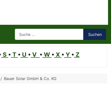
Suchen
Suchen
•
S
•
T
•
U
•
V
•
W
•
X
•
Y
•
Z
Bauer Solar GmbH & Co. KG