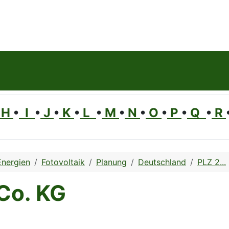
H
•
I
•
J
•
K
•
L
•
M
•
N
•
O
•
P
•
Q
•
R
Energien
Fotovoltaik
Planung
Deutschland
PLZ 2...
Co. KG