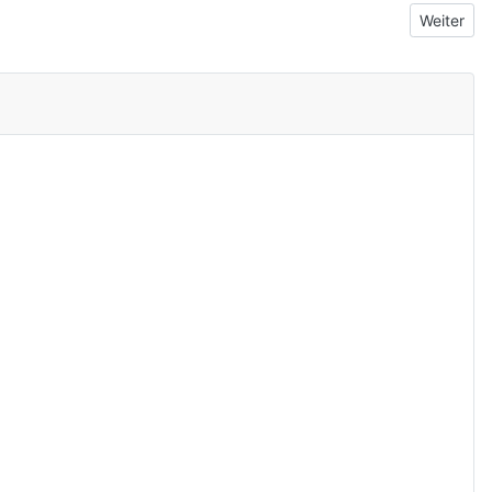
Nächster 
Weiter