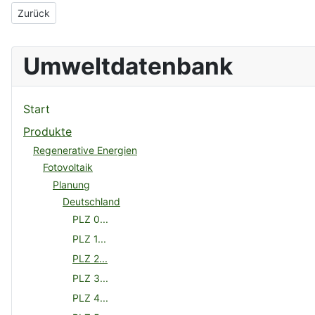
Vorheriger Beitrag: Backhaus Solartechnik GmbH
Zurück
Umweltdatenbank
Start
Produkte
Regenerative Energien
Fotovoltaik
Planung
Deutschland
PLZ 0...
PLZ 1...
PLZ 2...
PLZ 3...
PLZ 4...