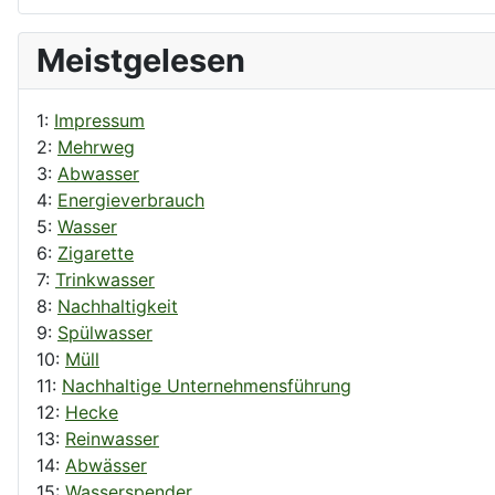
Meistgelesen
1:
Impressum
2:
Mehrweg
3:
Abwasser
4:
Energieverbrauch
5:
Wasser
6:
Zigarette
7:
Trinkwasser
8:
Nachhaltigkeit
9:
Spülwasser
10:
Müll
11:
Nachhaltige Unternehmensführung
12:
Hecke
13:
Reinwasser
14:
Abwässer
15:
Wasserspender