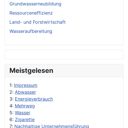
Grundwasserneubildung
Ressourceneffizienz
Land- und Forstwirtschaft
Wasseraufbereitung
Meistgelesen
1:
Impressum
2:
Abwasser
3:
Energieverbrauch
4:
Mehrweg
5:
Wasser
6:
Zigarette
7:
Nachhaltige Unternehmensführung