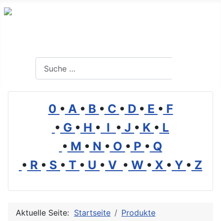
Branchenverzeichnis, Lexikon und Forum für die Umwelt
Suchen
Suchen
0
•
A
•
B
•
C
•
D
•
E
•
F
•
G
•
H
•
I
•
J
•
K
•
L
•
M
•
N
•
O
•
P
•
Q
•
R
•
S
•
T
•
U
•
V
•
W
•
X
•
Y
•
Z
Aktuelle Seite:
Startseite
Produkte