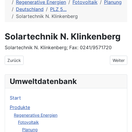
Regenerative Energien
Fotovoltaik
Planung
Deutschland
PLZ 5...
Solartechnik N. Klinkenberg
Solartechnik N. Klinkenberg
Solartechnik N. Klinkenberg; Fax: 0241/9571720
Vorheriger Beitrag: Solarenergie Förderverein e.V.
Nächster 
Zurück
Weiter
Umweltdatenbank
Start
Produkte
Regenerative Energien
Fotovoltaik
Planung