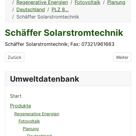
Regenerative Energien
Fotovoltaik
Planung
Deutschland
PLZ 8...
Schäffer Solarstromtechnik
Schäffer Solarstromtechnik
Schäffer Solarstromtechnik; Fax: 07321/961663
Vorheriger Beitrag: RE & S Sonnenstrom oHG
Nächster B
Zurück
Weiter
Umweltdatenbank
Start
Produkte
Regenerative Energien
Fotovoltaik
Planung
Deutschland