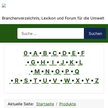
Branchenverzeichnis, Lexikon und Forum für die Umwelt
Suchen
Suchen
0
•
A
•
B
•
C
•
D
•
E
•
F
•
G
•
H
•
I
•
J
•
K
•
L
•
M
•
N
•
O
•
P
•
Q
•
R
•
S
•
T
•
U
•
V
•
W
•
X
•
Y
•
Z
Aktuelle Seite:
Startseite
Produkte