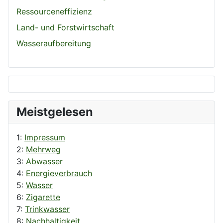
Ressourceneffizienz
Land- und Forstwirtschaft
Wasseraufbereitung
Meistgelesen
1:
Impressum
2:
Mehrweg
3:
Abwasser
4:
Energieverbrauch
5:
Wasser
6:
Zigarette
7:
Trinkwasser
8:
Nachhaltigkeit