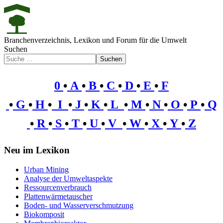
Branchenverzeichnis, Lexikon und Forum für die Umwelt
Suchen
Suchen
0
•
A
•
B
•
C
•
D
•
E
•
F
•
G
•
H
•
I
•
J
•
K
•
L
•
M
•
N
•
O
•
P
•
Q
•
R
•
S
•
T
•
U
•
V
•
W
•
X
•
Y
•
Z
Neu im Lexikon
Urban Mining
Analyse der Umweltaspekte
Ressourcenverbrauch
Plattenwärmetauscher
Boden- und Wasserverschmutzung
Biokomposit