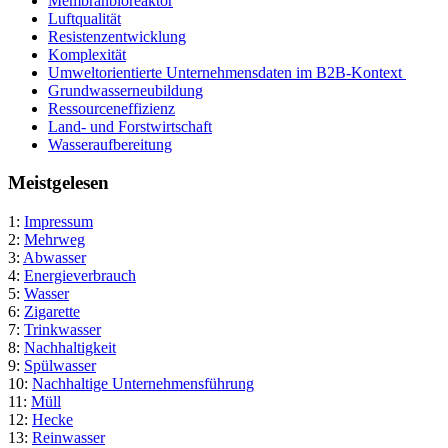
Membranbioreaktor
Luftqualität
Resistenzentwicklung
Komplexität
Umweltorientierte Unternehmensdaten im B2B-Kontext
Grundwasserneubildung
Ressourceneffizienz
Land- und Forstwirtschaft
Wasseraufbereitung
Meistgelesen
1:
Impressum
2:
Mehrweg
3:
Abwasser
4:
Energieverbrauch
5:
Wasser
6:
Zigarette
7:
Trinkwasser
8:
Nachhaltigkeit
9:
Spülwasser
10:
Nachhaltige Unternehmensführung
11:
Müll
12:
Hecke
13:
Reinwasser