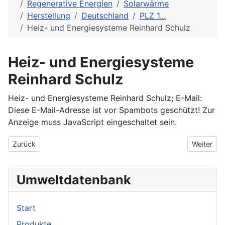
Regenerative Energien
Solarwärme
Herstellung
Deutschland
PLZ 1...
Heiz- und Energiesysteme Reinhard Schulz
Heiz- und Energiesysteme
Reinhard Schulz
Heiz- und Energiesysteme Reinhard Schulz; E-Mail:
Diese E-Mail-Adresse ist vor Spambots geschützt! Zur
Anzeige muss JavaScript eingeschaltet sein.
Vorheriger Beitrag: GHS Falkensee Fachgroßhandel für alternati
Nächster 
Zurück
Weiter
Umweltdatenbank
Start
Produkte