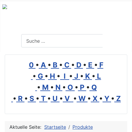
Branchenverzeichnis, Lexikon und Forum für die Umwelt
Suchen
Suchen
0
•
A
•
B
•
C
•
D
•
E
•
F
•
G
•
H
•
I
•
J
•
K
•
L
•
M
•
N
•
O
•
P
•
Q
•
R
•
S
•
T
•
U
•
V
•
W
•
X
•
Y
•
Z
Aktuelle Seite:
Startseite
Produkte