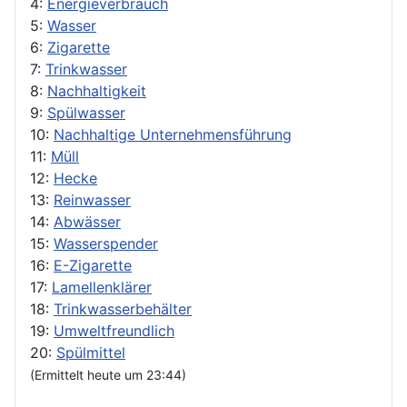
4:
Energieverbrauch
5:
Wasser
6:
Zigarette
7:
Trinkwasser
8:
Nachhaltigkeit
9:
Spülwasser
10:
Nachhaltige Unternehmensführung
11:
Müll
12:
Hecke
13:
Reinwasser
14:
Abwässer
15:
Wasserspender
16:
E-Zigarette
17:
Lamellenklärer
18:
Trinkwasserbehälter
19:
Umweltfreundlich
20:
Spülmittel
(Ermittelt heute um 23:44)