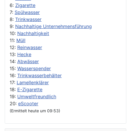
6:
Zigarette
7:
Spülwasser
8:
Trinkwasser
9:
Nachhaltige Unternehmensführung
10:
Nachhaltigkeit
11:
Müll
12:
Reinwasser
13:
Hecke
14:
Abwässer
15:
Wasserspender
16:
Trinkwasserbehälter
17:
Lamellenklärer
18:
E-Zigarette
19:
Umweltfreundlich
20:
eScooter
(Ermittelt heute um 09:53)