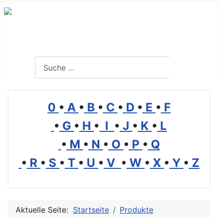
Branchenverzeichnis, Lexikon und Forum für die Umwelt
Suchen
Suchen
0
•
A
•
B
•
C
•
D
•
E
•
F
•
G
•
H
•
I
•
J
•
K
•
L
•
M
•
N
•
O
•
P
•
Q
•
R
•
S
•
T
•
U
•
V
•
W
•
X
•
Y
•
Z
Aktuelle Seite:
Startseite
Produkte