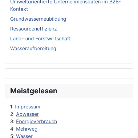
Umweltorientierte Unternehmensdaten im B2B-
Kontext
Grundwasserneubildung
Ressourceneffizienz
Land- und Forstwirtschaft
Wasseraufbereitung
Meistgelesen
1:
Impressum
2:
Abwasser
3:
Energieverbrauch
4:
Mehrweg
5:
Wasser