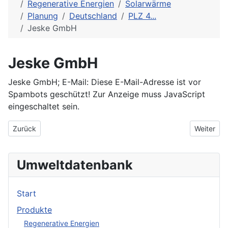
Regenerative Energien
Solarwärme
Planung
Deutschland
PLZ 4...
Jeske GmbH
Jeske GmbH
Jeske GmbH; E-Mail:
Diese E-Mail-Adresse ist vor
Spambots geschützt! Zur Anzeige muss JavaScript
eingeschaltet sein.
Vorheriger Beitrag: Griesohn-Solar Dipl.-Ing. Griesohn
Nächster 
Zurück
Weiter
Umweltdatenbank
Start
Produkte
Regenerative Energien