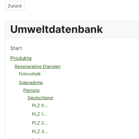
Vorheriger Beitrag: Solartec - Solare Energie
Zurück
Umweltdatenbank
Start
Produkte
Regenerative Energien
Fotovoltaik
Solarwärme
Planung
Deutschland
PLZ 0...
PLZ 1...
PLZ 2...
PLZ 3...