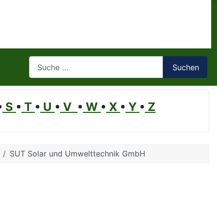
Suchen
Suchen
•
S
•
T
•
U
•
V
•
W
•
X
•
Y
•
Z
SUT Solar und Umwelttechnik GmbH