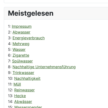
Meistgelesen
1:
Impressum
2:
Abwasser
3:
Energieverbrauch
4:
Mehrweg
5:
Wasser
6:
Zigarette
7:
Spülwasser
8:
Nachhaltige Unternehmensführung
9:
Trinkwasser
10:
Nachhaltigkeit
11:
Müll
12:
Reinwasser
13:
Hecke
14:
Abwässer
15:
Wasserspender