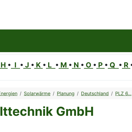
H
•
I
•
J
•
K
•
L
•
M
•
N
•
O
•
P
•
Q
•
R
Energien
Solarwärme
Planung
Deutschland
PLZ 6...
lttechnik GmbH