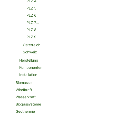
PLZ 4...
PLZ 5...
PLZ 6...
PLZ 7...
PLZ 8...
PLZ 9...
Österreich
Schweiz
Herstellung
Komponenten
Installation
Biomasse
Windkraft
Wasserkraft
Biogassysteme
Geothermie