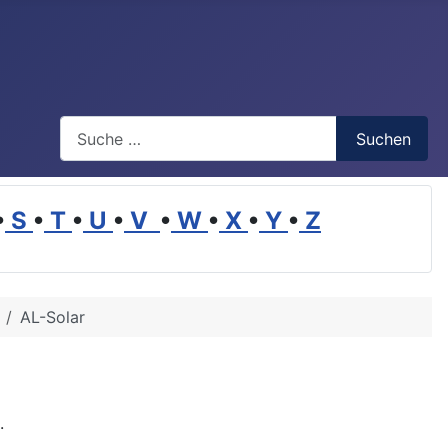
Suchen
Suchen
•
S
•
T
•
U
•
V
•
W
•
X
•
Y
•
Z
AL-Solar
.