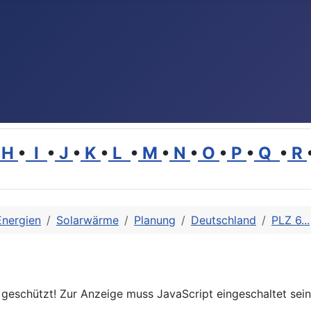
H
•
I
•
J
•
K
•
L
•
M
•
N
•
O
•
P
•
Q
•
R
Energien
Solarwärme
Planung
Deutschland
PLZ 6...
geschützt! Zur Anzeige muss JavaScript eingeschaltet sein