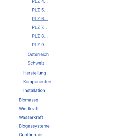
PLZ 4...
PLZ 5...
PLZ 6...
PLZ 7...
PLZ 8...
PLZ 9...
Österreich
Schweiz
Herstellung
Komponenten
Installation
Biomasse
Windkraft
Wasserkraft
Biogassysteme
Geothermie