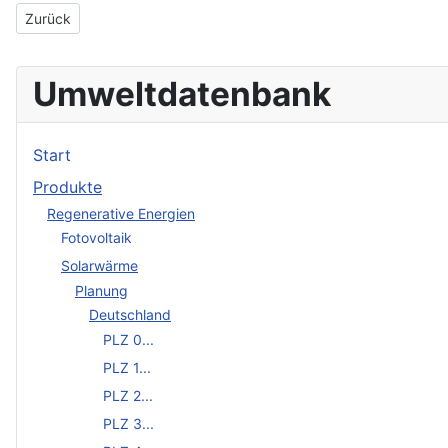
Vorheriger Beitrag: activ solar GdbR
Zurück
Umweltdatenbank
Start
Produkte
Regenerative Energien
Fotovoltaik
Solarwärme
Planung
Deutschland
PLZ 0...
PLZ 1...
PLZ 2...
PLZ 3...