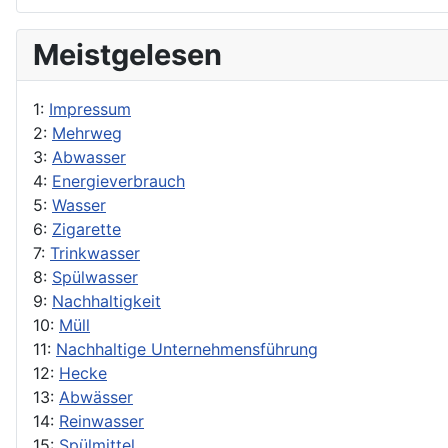
Meistgelesen
1:
Impressum
2:
Mehrweg
3:
Abwasser
4:
Energieverbrauch
5:
Wasser
6:
Zigarette
7:
Trinkwasser
8:
Spülwasser
9:
Nachhaltigkeit
10:
Müll
11:
Nachhaltige Unternehmensführung
12:
Hecke
13:
Abwässer
14:
Reinwasser
15:
Spülmittel