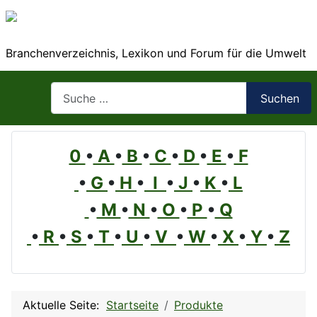
Branchenverzeichnis, Lexikon und Forum für die Umwelt
Suchen
Suchen
0
•
A
•
B
•
C
•
D
•
E
•
F
•
G
•
H
•
I
•
J
•
K
•
L
•
M
•
N
•
O
•
P
•
Q
•
R
•
S
•
T
•
U
•
V
•
W
•
X
•
Y
•
Z
Aktuelle Seite:
Startseite
Produkte