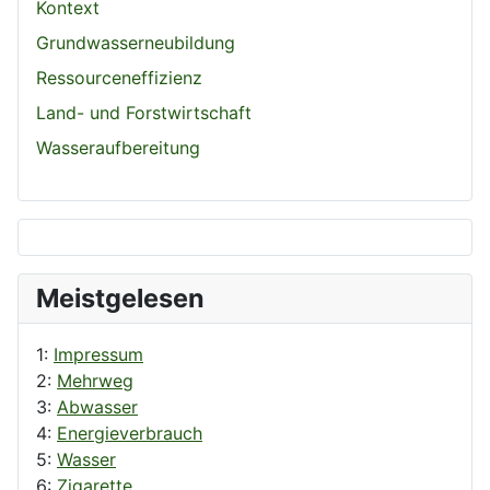
Kontext
Grundwasserneubildung
Ressourceneffizienz
Land- und Forstwirtschaft
Wasseraufbereitung
Meistgelesen
1:
Impressum
2:
Mehrweg
3:
Abwasser
4:
Energieverbrauch
5:
Wasser
6:
Zigarette