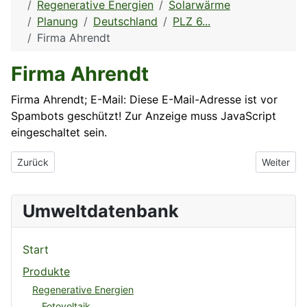
Regenerative Energien
Solarwärme
Planung
Deutschland
PLZ 6...
Firma Ahrendt
Firma Ahrendt
Firma Ahrendt; E-Mail:
Diese E-Mail-Adresse ist vor
Spambots geschützt! Zur Anzeige muss JavaScript
eingeschaltet sein.
Vorheriger Beitrag: Dipl.-Ing. Rainer Fritz Solaranlagen
Nächster 
Zurück
Weiter
Umweltdatenbank
Start
Produkte
Regenerative Energien
Fotovoltaik