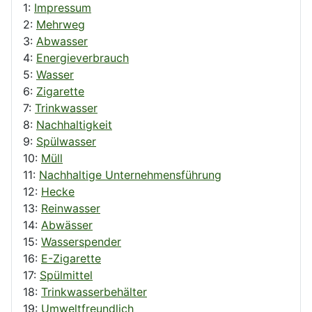
1:
Impressum
2:
Mehrweg
3:
Abwasser
4:
Energieverbrauch
5:
Wasser
6:
Zigarette
7:
Trinkwasser
8:
Nachhaltigkeit
9:
Spülwasser
10:
Müll
11:
Nachhaltige Unternehmensführung
12:
Hecke
13:
Reinwasser
14:
Abwässer
15:
Wasserspender
16:
E-Zigarette
17:
Spülmittel
18:
Trinkwasserbehälter
19:
Umweltfreundlich