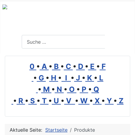
Branchenverzeichnis, Lexikon und Forum für die Umwelt
Suchen
Suchen
0
•
A
•
B
•
C
•
D
•
E
•
F
•
G
•
H
•
I
•
J
•
K
•
L
•
M
•
N
•
O
•
P
•
Q
•
R
•
S
•
T
•
U
•
V
•
W
•
X
•
Y
•
Z
Aktuelle Seite:
Startseite
Produkte