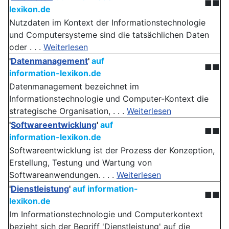
■■
lexikon.de
Nutzdaten im Kontext der Informationstechnologie
und Computersysteme sind die tatsächlichen Daten
oder . . .
Weiterlesen
'
Datenmanagement
'
auf
■■
information-lexikon.de
Datenmanagement bezeichnet im
Informationstechnologie und Computer-Kontext die
strategische Organisation, . . .
Weiterlesen
'
Softwareentwicklung
'
auf
■■
information-lexikon.de
Softwareentwicklung ist der Prozess der Konzeption,
Erstellung, Testung und Wartung von
Softwareanwendungen. . . .
Weiterlesen
'
Dienstleistung
'
auf information-
■■
lexikon.de
Im Informationstechnologie und Computerkontext
bezieht sich der Begriff 'Dienstleistung' auf die