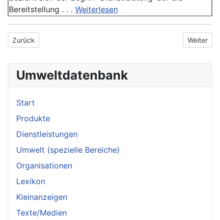
Bereitstellung . . .
Weiterlesen
Vorheriger Beitrag: Imprägnierungsmittel
Nächster B
Zurück
Weiter
Umweltdatenbank
Start
Produkte
Dienstleistungen
Umwelt (spezielle Bereiche)
Organisationen
Lexikon
Kleinanzeigen
Texte/Medien