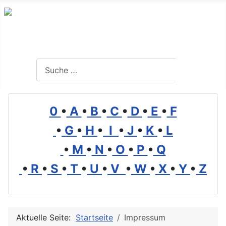
Branchenverzeichnis, Lexikon und Forum für die Umwelt
Suchen
Suchen
0
•
A
•
B
•
C
•
D
•
E
•
F
•
G
•
H
•
I
•
J
•
K
•
L
•
M
•
N
•
O
•
P
•
Q
•
R
•
S
•
T
•
U
•
V
•
W
•
X
•
Y
•
Z
Aktuelle Seite:
Startseite
Impressum