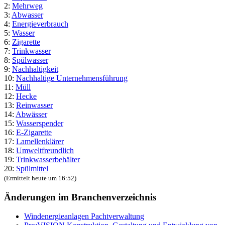
2:
Mehrweg
3:
Abwasser
4:
Energieverbrauch
5:
Wasser
6:
Zigarette
7:
Trinkwasser
8:
Spülwasser
9:
Nachhaltigkeit
10:
Nachhaltige Unternehmensführung
11:
Müll
12:
Hecke
13:
Reinwasser
14:
Abwässer
15:
Wasserspender
16:
E-Zigarette
17:
Lamellenklärer
18:
Umweltfreundlich
19:
Trinkwasserbehälter
20:
Spülmittel
(Ermittelt heute um 16:52)
Änderungen im Branchenverzeichnis
Windenergieanlagen Pachtverwaltung