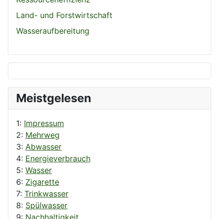
Land- und Forstwirtschaft
Wasseraufbereitung
Meistgelesen
1:
Impressum
2:
Mehrweg
3:
Abwasser
4:
Energieverbrauch
5:
Wasser
6:
Zigarette
7:
Trinkwasser
8:
Spülwasser
9:
Nachhaltigkeit