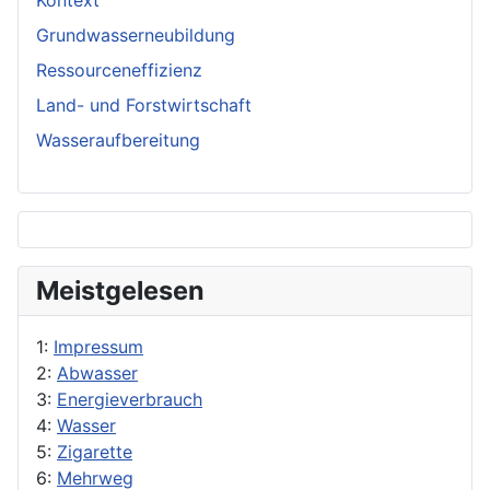
Kontext
Grundwasserneubildung
Ressourceneffizienz
Land- und Forstwirtschaft
Wasseraufbereitung
Meistgelesen
1:
Impressum
2:
Abwasser
3:
Energieverbrauch
4:
Wasser
5:
Zigarette
6:
Mehrweg