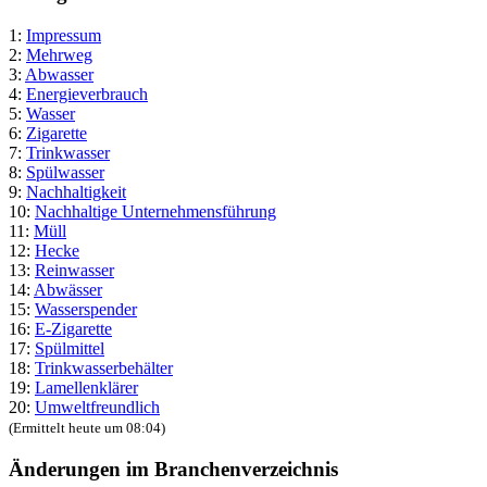
1:
Impressum
2:
Mehrweg
3:
Abwasser
4:
Energieverbrauch
5:
Wasser
6:
Zigarette
7:
Trinkwasser
8:
Spülwasser
9:
Nachhaltigkeit
10:
Nachhaltige Unternehmensführung
11:
Müll
12:
Hecke
13:
Reinwasser
14:
Abwässer
15:
Wasserspender
16:
E-Zigarette
17:
Spülmittel
18:
Trinkwasserbehälter
19:
Lamellenklärer
20:
Umweltfreundlich
(Ermittelt heute um 08:04)
Änderungen im Branchenverzeichnis