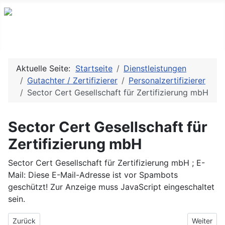
Branchenverzeichnis, Lexikon und Forum für die Umwelt
Aktuelle Seite:
Startseite
Dienstleistungen
Gutachter / Zertifizierer
Personalzertifizierer
Sector Cert Gesellschaft für Zertifizierung mbH
Sector Cert Gesellschaft für
Zertifizierung mbH
Sector Cert Gesellschaft für Zertifizierung mbH ; E-
Mail:
Diese E-Mail-Adresse ist vor Spambots
geschützt! Zur Anzeige muss JavaScript eingeschaltet
sein.
Vorheriger Beitrag: Institut für Schweißtechnik Dr.-Ing. Reiner Möl
Nächster 
Zurück
Weiter