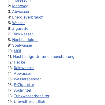
1:
Impressum
2:
Mehrweg
3:
Abwasser
4:
Energieverbrauch
5:
Wasser
6:
Zigarette
7:
Trinkwasser
8:
Nachhaltigkeit
9:
Spülwasser
10:
Müll
11:
Nachhaltige Unternehmensführung
12:
Hecke
13:
Reinwasser
14:
Abwässer
15:
Wasserspender
16:
E-Zigarette
17:
Spülmittel
18:
Trinkwasserbehälter
19:
Umweltfreundlich