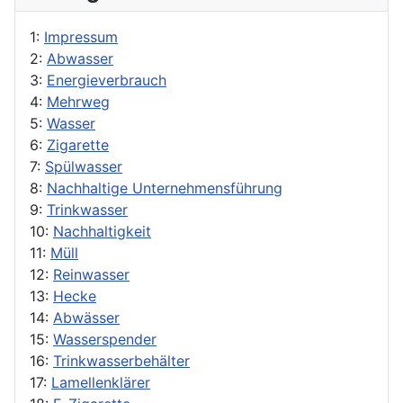
1:
Impressum
2:
Abwasser
3:
Energieverbrauch
4:
Mehrweg
5:
Wasser
6:
Zigarette
7:
Spülwasser
8:
Nachhaltige Unternehmensführung
9:
Trinkwasser
10:
Nachhaltigkeit
11:
Müll
12:
Reinwasser
13:
Hecke
14:
Abwässer
15:
Wasserspender
16:
Trinkwasserbehälter
17:
Lamellenklärer