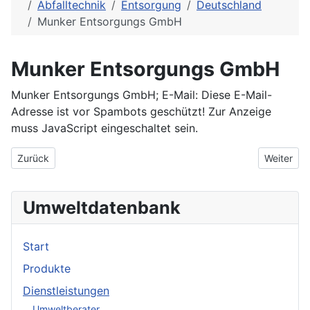
Abfalltechnik
Entsorgung
Deutschland
Munker Entsorgungs GmbH
Munker Entsorgungs GmbH
Munker Entsorgungs GmbH; E-Mail:
Diese E-Mail-
Adresse ist vor Spambots geschützt! Zur Anzeige
muss JavaScript eingeschaltet sein.
Vorheriger Beitrag: Montamex GmbH
Nächster 
Zurück
Weiter
Umweltdatenbank
Start
Produkte
Dienstleistungen
Umweltberater