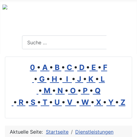
Branchenverzeichnis, Lexikon und Forum für die Umwelt
Suchen
Suchen
0
•
A
•
B
•
C
•
D
•
E
•
F
•
G
•
H
•
I
•
J
•
K
•
L
•
M
•
N
•
O
•
P
•
Q
•
R
•
S
•
T
•
U
•
V
•
W
•
X
•
Y
•
Z
Aktuelle Seite:
Startseite
Dienstleistungen