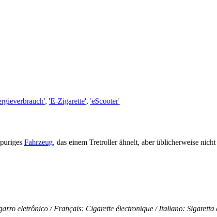
ergieverbrauch'
,
'E-Zigarette'
,
'eScooter'
nspuriges
Fahrzeug
, das einem Tretroller ähnelt, aber üblicherweise nic
arro eletrônico / Français: Cigarette électronique / Italiano: Sigaretta 