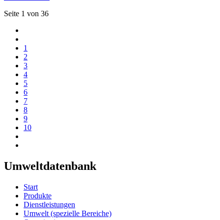
Seite 1 von 36
1
2
3
4
5
6
7
8
9
10
Umweltdatenbank
Start
Produkte
Dienstleistungen
Umwelt (spezielle Bereiche)