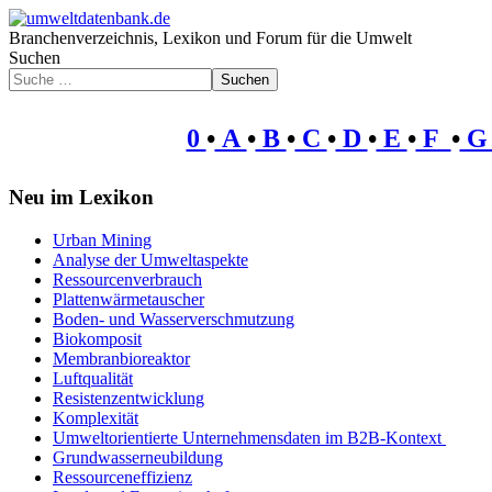
Branchenverzeichnis, Lexikon und Forum für die Umwelt
Suchen
Suchen
0
•
A
•
B
•
C
•
D
•
E
•
F
•
Neu im Lexikon
Urban Mining
Analyse der Umweltaspekte
Ressourcenverbrauch
Plattenwärmetauscher
Boden- und Wasserverschmutzung
Biokomposit
Membranbioreaktor
Luftqualität
Resistenzentwicklung
Komplexität
Umweltorientierte Unternehmensdaten im B2B-Kontext
Grundwasserneubildung
Ressourceneffizienz