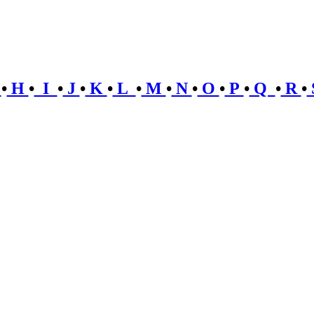
G
•
H
•
I
•
J
•
K
•
L
•
M
•
N
•
O
•
P
•
Q
•
R
•