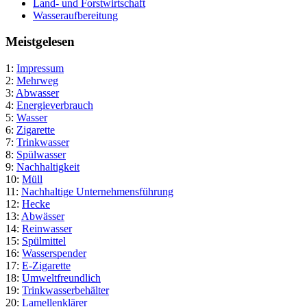
Land- und Forstwirtschaft
Wasseraufbereitung
Meistgelesen
1:
Impressum
2:
Mehrweg
3:
Abwasser
4:
Energieverbrauch
5:
Wasser
6:
Zigarette
7:
Trinkwasser
8:
Spülwasser
9:
Nachhaltigkeit
10:
Müll
11:
Nachhaltige Unternehmensführung
12:
Hecke
13:
Abwässer
14:
Reinwasser
15:
Spülmittel
16:
Wasserspender
17:
E-Zigarette
18:
Umweltfreundlich
19:
Trinkwasserbehälter
20:
Lamellenklärer