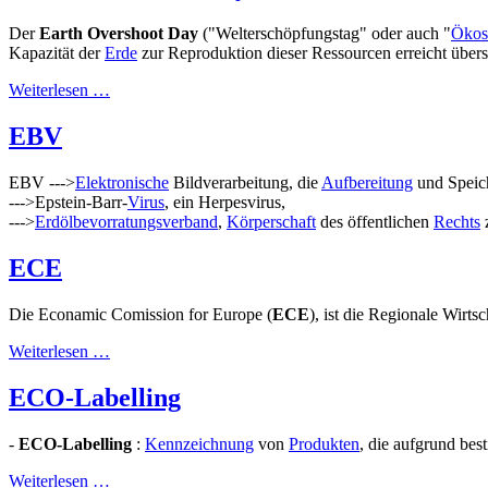
Der
Earth Overshoot Day
("Welterschöpfungstag" oder auch "
Ökos
Kapazität der
Erde
zur Reproduktion dieser Ressourcen erreicht überst
Weiterlesen …
EBV
EBV --->
Elektronische
Bildverarbeitung, die
Aufbereitung
und Speich
--->Epstein-Barr-
Virus
, ein Herpesvirus,
--->
Erdölbevorratungsverband
,
Körperschaft
des öffentlichen
Rechts
ECE
Die Econamic Comission for Europe (
ECE
), ist die Regionale Wirt
Weiterlesen …
ECO-Labelling
-
ECO-Labelling
:
Kennzeichnung
von
Produkten
, die aufgrund bes
Weiterlesen …