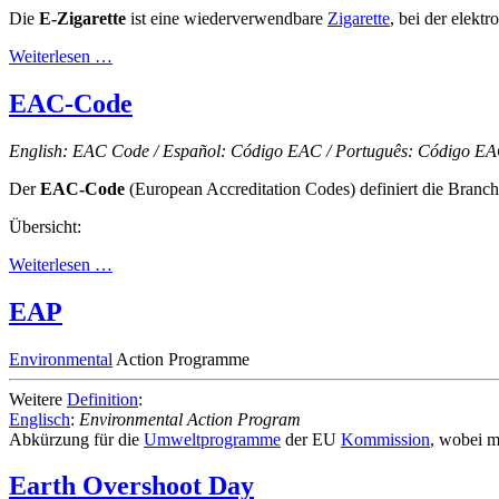
Die
E-Zigarette
ist eine wiederverwendbare
Zigarette
, bei der elekt
Weiterlesen …
EAC-Code
English: EAC Code / Español: Código EAC / Português: Código EAC
Der
EAC-Code
(European Accreditation Codes) definiert die Branc
Übersicht:
Weiterlesen …
EAP
Environmental
Action Programme
Weitere
Definition
:
Englisch
:
Environmental Action Program
Abkürzung für die
Umweltprogramme
der EU
Kommission
, wobei m
Earth Overshoot Day