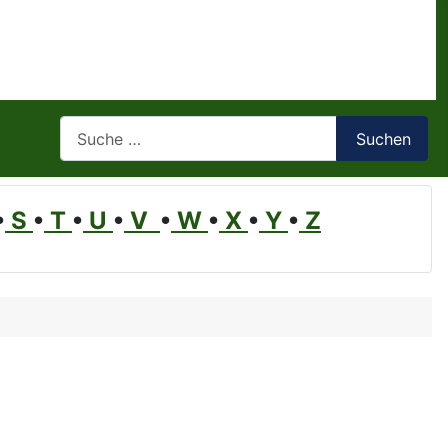
Suchen
Suchen
•
S
•
T
•
U
•
V
•
W
•
X
•
Y
•
Z