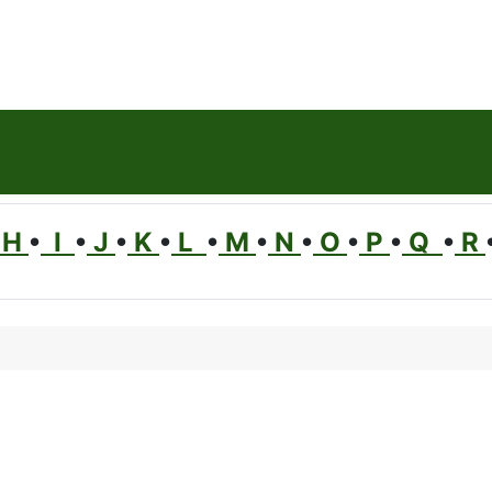
H
•
I
•
J
•
K
•
L
•
M
•
N
•
O
•
P
•
Q
•
R