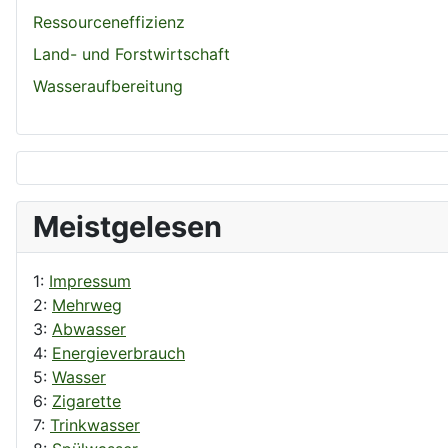
Ressourceneffizienz
Land- und Forstwirtschaft
Wasseraufbereitung
Meistgelesen
1:
Impressum
2:
Mehrweg
3:
Abwasser
4:
Energieverbrauch
5:
Wasser
6:
Zigarette
7:
Trinkwasser