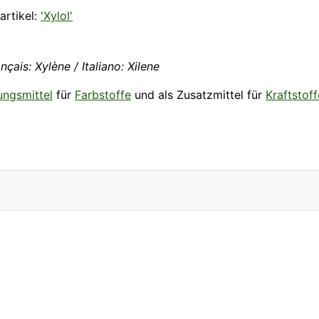
rtikel:
'Xylol'
nçais: Xylène / Italiano: Xilene
ungsmittel
für
Farbstoffe
und als Zusatzmittel für
Kraftstoff