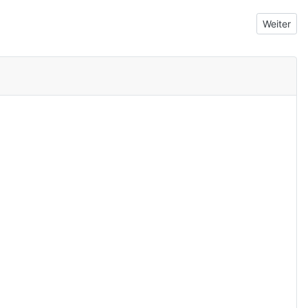
Nächster 
Weiter