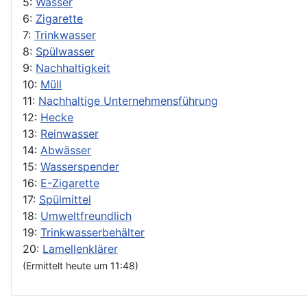
5:
Wasser
6:
Zigarette
7:
Trinkwasser
8:
Spülwasser
9:
Nachhaltigkeit
10:
Müll
11:
Nachhaltige Unternehmensführung
12:
Hecke
13:
Reinwasser
14:
Abwässer
15:
Wasserspender
16:
E-Zigarette
17:
Spülmittel
18:
Umweltfreundlich
19:
Trinkwasserbehälter
20:
Lamellenklärer
(Ermittelt heute um 11:48)