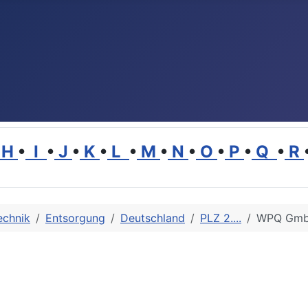
H
•
I
•
J
•
K
•
L
•
M
•
N
•
O
•
P
•
Q
•
R
echnik
Entsorgung
Deutschland
PLZ 2....
WPQ Gm