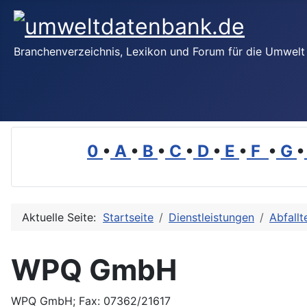
Branchenverzeichnis, Lexikon und Forum für die Umwelt
0
•
A
•
B
•
C
•
D
•
E
•
F
•
G
•
Aktuelle Seite:
Startseite
Dienstleistungen
Abfallt
WPQ GmbH
WPQ GmbH; Fax: 07362/21617