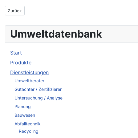
Vorheriger Beitrag: Werner Huber
Zurück
Umweltdatenbank
Start
Produkte
Dienstleistungen
Umweltberater
Gutachter / Zertifizierer
Untersuchung / Analyse
Planung
Bauwesen
Abfalltechnik
Recycling