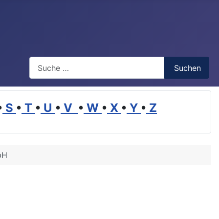
Suchen
Suchen
•
S
•
T
•
U
•
V
•
W
•
X
•
Y
•
Z
bH