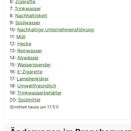
6:
Zigarette
7:
Trinkwasser
8:
Nachhaltigkeit
9:
Spülwasser
10:
Nachhaltige Unternehmensführung
11:
Müll
12:
Hecke
13:
Reinwasser
14:
Abwässer
15:
Wasserspender
16:
E-Zigarette
17:
Lamellenklärer
18:
Umweltfreundlich
19:
Trinkwasserbehälter
20:
Spülmittel
(Ermittelt heute um 17:51)