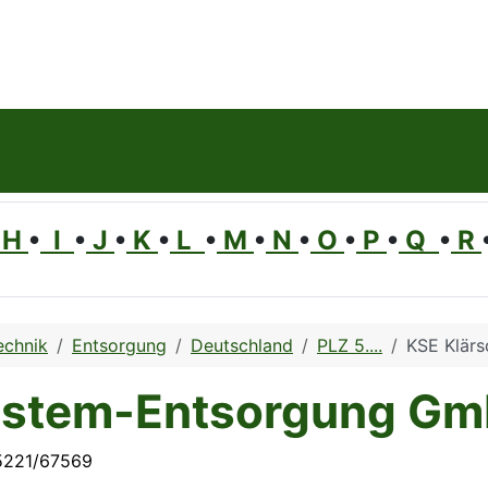
H
•
I
•
J
•
K
•
L
•
M
•
N
•
O
•
P
•
Q
•
R
echnik
Entsorgung
Deutschland
PLZ 5....
KSE Klär
ystem-Entsorgung G
5221/67569