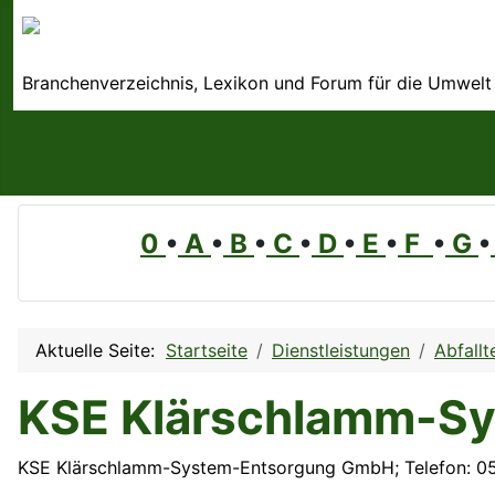
Branchenverzeichnis, Lexikon und Forum für die Umwelt
0
•
A
•
B
•
C
•
D
•
E
•
F
•
G
•
Aktuelle Seite:
Startseite
Dienstleistungen
Abfallt
KSE Klärschlamm-S
KSE Klärschlamm-System-Entsorgung GmbH; Telefon: 0