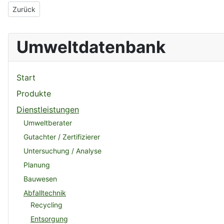
Vorheriger Beitrag: Knauff & Orlik Metallhandels- und Verwertu
Zurück
Umweltdatenbank
Start
Produkte
Dienstleistungen
Umweltberater
Gutachter / Zertifizierer
Untersuchung / Analyse
Planung
Bauwesen
Abfalltechnik
Recycling
Entsorgung