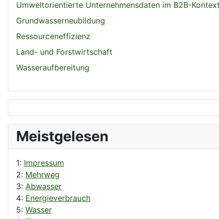
Umweltorientierte Unternehmensdaten im B2B-Kontex
Grundwasserneubildung
Ressourceneffizienz
Land- und Forstwirtschaft
Wasseraufbereitung
Meistgelesen
1:
Impressum
2:
Mehrweg
3:
Abwasser
4:
Energieverbrauch
5:
Wasser