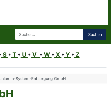
Suchen
Suchen
•
S
•
T
•
U
•
V
•
W
•
X
•
Y
•
Z
schlamm-System-Entsorgung GmbH
mbH