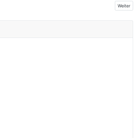
Nächster 
Weiter