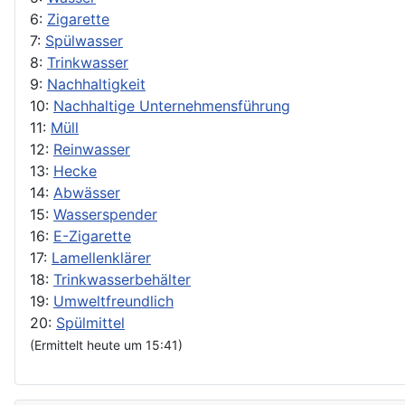
6:
Zigarette
7:
Spülwasser
8:
Trinkwasser
9:
Nachhaltigkeit
10:
Nachhaltige Unternehmensführung
11:
Müll
12:
Reinwasser
13:
Hecke
14:
Abwässer
15:
Wasserspender
16:
E-Zigarette
17:
Lamellenklärer
18:
Trinkwasserbehälter
19:
Umweltfreundlich
20:
Spülmittel
(Ermittelt heute um 15:41)