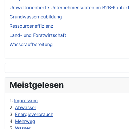
Umweltorientierte Unternehmensdaten im B2B-Kontex
Grundwasserneubildung
Ressourceneffizienz
Land- und Forstwirtschaft
Wasseraufbereitung
Meistgelesen
1:
Impressum
2:
Abwasser
3:
Energieverbrauch
4:
Mehrweg
5:
Wasser