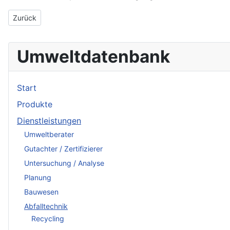
Vorheriger Beitrag: Brabender Messtechnik KG
Zurück
Umweltdatenbank
Start
Produkte
Dienstleistungen
Umweltberater
Gutachter / Zertifizierer
Untersuchung / Analyse
Planung
Bauwesen
Abfalltechnik
Recycling