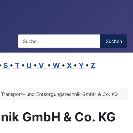
Suchen
Suchen
•
S
•
T
•
U
•
V
•
W
•
X
•
Y
•
Z
 Transport- und Entsorgungstechnik GmbH & Co. KG
hnik GmbH & Co. KG