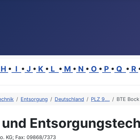
H
•
I
•
J
•
K
•
L
•
M
•
N
•
O
•
P
•
Q
•
R
echnik
Entsorgung
Deutschland
PLZ 9....
BTE Bock
 und Entsorgungstec
o. KG; Fax: 09868/7373