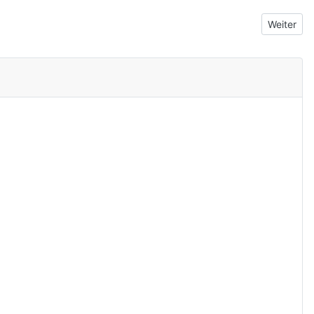
Nächster 
Weiter