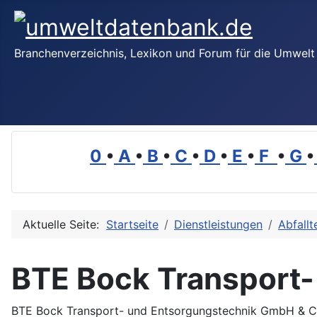
Branchenverzeichnis, Lexikon und Forum für die Umwelt
0
•
A
•
B
•
C
•
D
•
E
•
F
•
G
•
Aktuelle Seite:
Startseite
Dienstleistungen
Abfallt
BTE Bock Transport-
BTE Bock Transport- und Entsorgungstechnik GmbH & C