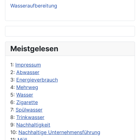
Wasseraufbereitung
Meistgelesen
1:
Impressum
2:
Abwasser
3:
Energieverbrauch
4:
Mehrweg
5:
Wasser
6:
Zigarette
7:
Spülwasser
8:
Trinkwasser
9:
Nachhaltigkeit
10:
Nachhaltige Unternehmensführung
11:
Müll