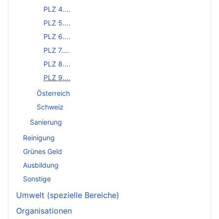
PLZ 4....
PLZ 5....
PLZ 6....
PLZ 7....
PLZ 8....
PLZ 9....
Österreich
Schweiz
Sanierung
Reinigung
Grünes Geld
Ausbildung
Sonstige
Umwelt (spezielle Bereiche)
Organisationen