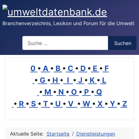
Branchenverzeichnis, Lexikon und Forum für die Umwelt
Suchen
Suchen
0
•
A
•
B
•
C
•
D
•
E
•
F
•
G
•
H
•
I
•
J
•
K
•
L
•
M
•
N
•
O
•
P
•
Q
•
R
•
S
•
T
•
U
•
V
•
W
•
X
•
Y
•
Z
Aktuelle Seite:
Startseite
Dienstleistungen