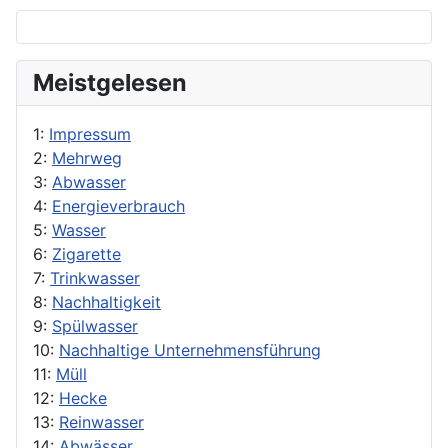
Meistgelesen
1:
Impressum
2:
Mehrweg
3:
Abwasser
4:
Energieverbrauch
5:
Wasser
6:
Zigarette
7:
Trinkwasser
8:
Nachhaltigkeit
9:
Spülwasser
10:
Nachhaltige Unternehmensführung
11:
Müll
12:
Hecke
13:
Reinwasser
14:
Abwässer