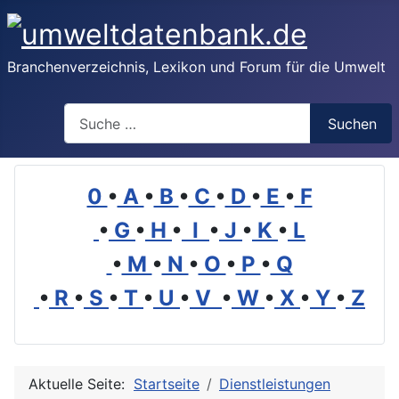
Branchenverzeichnis, Lexikon und Forum für die Umwelt
Suchen
Suchen
0
•
A
•
B
•
C
•
D
•
E
•
F
•
G
•
H
•
I
•
J
•
K
•
L
•
M
•
N
•
O
•
P
•
Q
•
R
•
S
•
T
•
U
•
V
•
W
•
X
•
Y
•
Z
Aktuelle Seite:
Startseite
Dienstleistungen