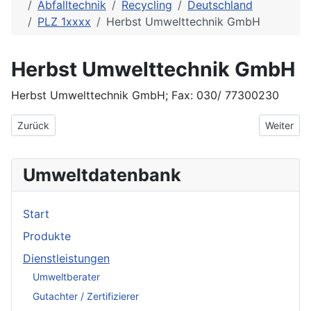
Abfalltechnik
Recycling
Deutschland
PLZ 1xxxx
Herbst Umwelttechnik GmbH
Herbst Umwelttechnik GmbH
Herbst Umwelttechnik GmbH; Fax: 030/ 77300230
Vorheriger Beitrag: Heraeus Sensor-Nite GmbH
Nächster 
Zurück
Weiter
Umweltdatenbank
Start
Produkte
Dienstleistungen
Umweltberater
Gutachter / Zertifizierer