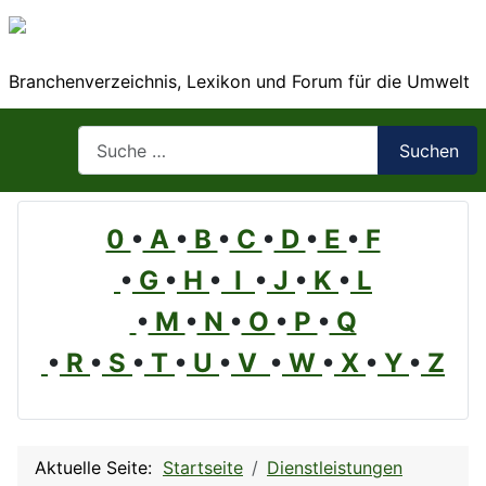
Branchenverzeichnis, Lexikon und Forum für die Umwelt
Suchen
Suchen
0
•
A
•
B
•
C
•
D
•
E
•
F
•
G
•
H
•
I
•
J
•
K
•
L
•
M
•
N
•
O
•
P
•
Q
•
R
•
S
•
T
•
U
•
V
•
W
•
X
•
Y
•
Z
Aktuelle Seite:
Startseite
Dienstleistungen