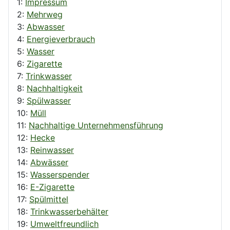
1:
Impressum
2:
Mehrweg
3:
Abwasser
4:
Energieverbrauch
5:
Wasser
6:
Zigarette
7:
Trinkwasser
8:
Nachhaltigkeit
9:
Spülwasser
10:
Müll
11:
Nachhaltige Unternehmensführung
12:
Hecke
13:
Reinwasser
14:
Abwässer
15:
Wasserspender
16:
E-Zigarette
17:
Spülmittel
18:
Trinkwasserbehälter
19:
Umweltfreundlich