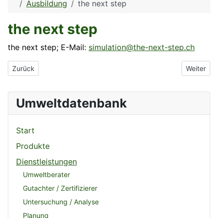
Ausbildung
the next step
the next step
the next step; E-Mail:
simulation@the-next-step.ch
Vorheriger Beitrag: Testo AG
Nächster 
Zurück
Weiter
Umweltdatenbank
Start
Produkte
Dienstleistungen
Umweltberater
Gutachter / Zertifizierer
Untersuchung / Analyse
Planung