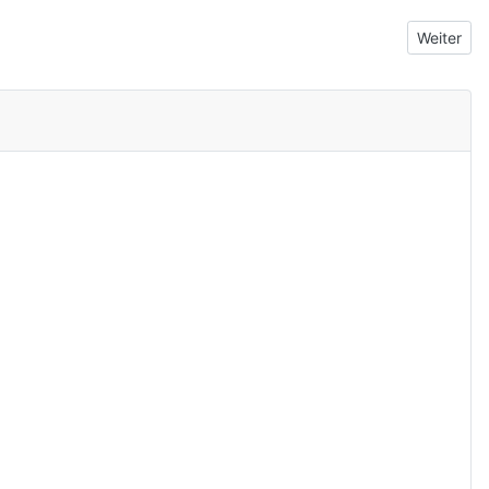
Nächster 
Weiter