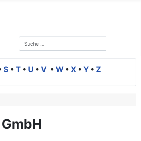
Suchen
Suchen
•
S
•
T
•
U
•
V
•
W
•
X
•
Y
•
Z
g GmbH