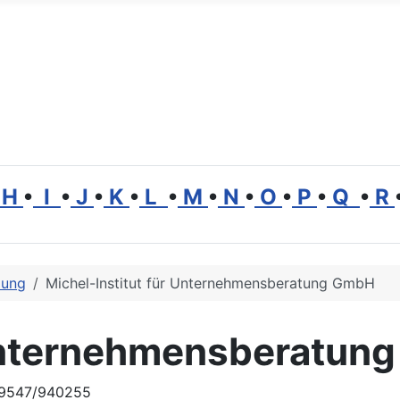
H
•
I
•
J
•
K
•
L
•
M
•
N
•
O
•
P
•
Q
•
R
dung
Michel-Institut für Unternehmensberatung GmbH
 Unternehmensberatun
 09547/940255