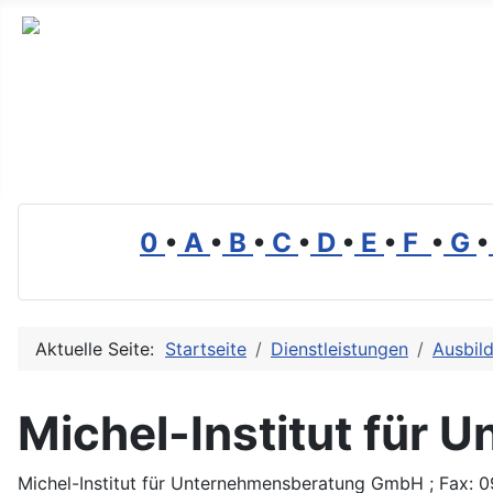
Branchenverzeichnis, Lexikon und Forum für die Umwelt
0
•
A
•
B
•
C
•
D
•
E
•
F
•
G
•
Aktuelle Seite:
Startseite
Dienstleistungen
Ausbil
Michel-Institut für
Michel-Institut für Unternehmensberatung GmbH ; Fax: