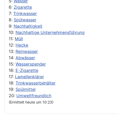
5:
Wasser
6:
Zigarette
7:
Trinkwasser
8:
Spülwasser
9:
Nachhaltigkeit
10:
Nachhaltige Unternehmensführung
11:
Müll
12:
Hecke
13:
Reinwasser
14:
Abwässer
15:
Wasserspender
16:
E-Zigarette
17:
Lamellenklärer
18:
Trinkwasserbehälter
19:
Spülmittel
20:
Umweltfreundlich
(Ermittelt heute um 10:23)