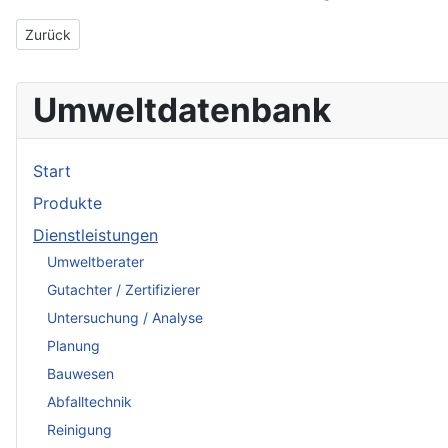
Vorheriger Beitrag: MAZ Hamburg GmbH
Zurück
Umweltdatenbank
Start
Produkte
Dienstleistungen
Umweltberater
Gutachter / Zertifizierer
Untersuchung / Analyse
Planung
Bauwesen
Abfalltechnik
Reinigung