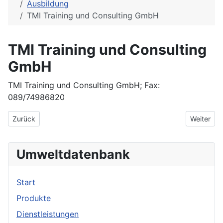
Ausbildung
TMI Training und Consulting GmbH
TMI Training und Consulting
GmbH
TMI Training und Consulting GmbH; Fax:
089/74986820
Vorheriger Beitrag: Theodor-Schäfer-Berufsbildungswerk
Nächster 
Zurück
Weiter
Umweltdatenbank
Start
Produkte
Dienstleistungen