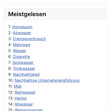
Meistgelesen
1:
Impressum
2:
Abwasser
3:
Energieverbrauch
4:
Mehrweg
5:
Wasser
6:
Zigarette
7:
Spülwasser
8:
Trinkwasser
9:
Nachhaltigkeit
10:
Nachhaltige Unternehmensführung
11:
Müll
12:
Reinwasser
13:
Hecke
14:
Abwässer
15:
Wasserspender