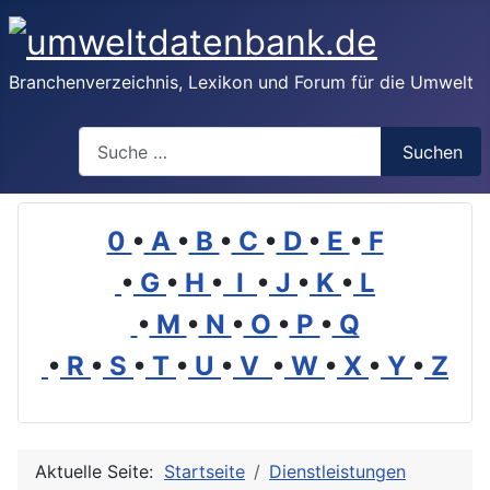
Branchenverzeichnis, Lexikon und Forum für die Umwelt
Suchen
Suchen
0
•
A
•
B
•
C
•
D
•
E
•
F
•
G
•
H
•
I
•
J
•
K
•
L
•
M
•
N
•
O
•
P
•
Q
•
R
•
S
•
T
•
U
•
V
•
W
•
X
•
Y
•
Z
Aktuelle Seite:
Startseite
Dienstleistungen