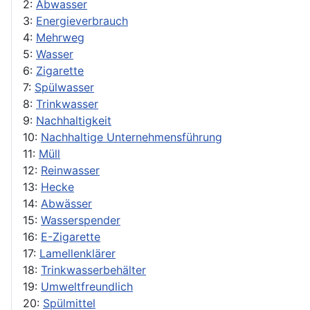
2:
Abwasser
3:
Energieverbrauch
4:
Mehrweg
5:
Wasser
6:
Zigarette
7:
Spülwasser
8:
Trinkwasser
9:
Nachhaltigkeit
10:
Nachhaltige Unternehmensführung
11:
Müll
12:
Reinwasser
13:
Hecke
14:
Abwässer
15:
Wasserspender
16:
E-Zigarette
17:
Lamellenklärer
18:
Trinkwasserbehälter
19:
Umweltfreundlich
20:
Spülmittel