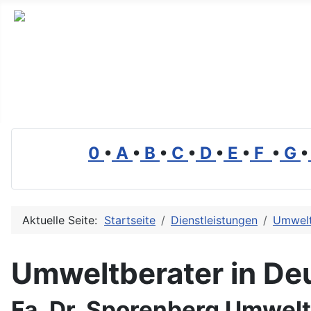
Branchenverzeichnis, Lexikon und Forum für die Umwelt
0
•
A
•
B
•
C
•
D
•
E
•
F
•
G
•
Aktuelle Seite:
Startseite
Dienstleistungen
Umwelt
Umweltberater in De
Fa. Dr. Sporenberg Umwel