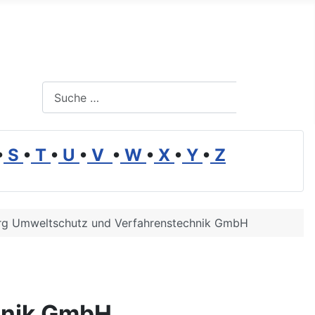
Suchen
Suchen
•
S
•
T
•
U
•
V
•
W
•
X
•
Y
•
Z
erg Umweltschutz und Verfahrenstechnik GmbH
hnik GmbH