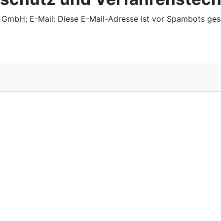
k GmbH; E-Mail:
Diese E-Mail-Adresse ist vor Spambots gesc
uropa GmbH