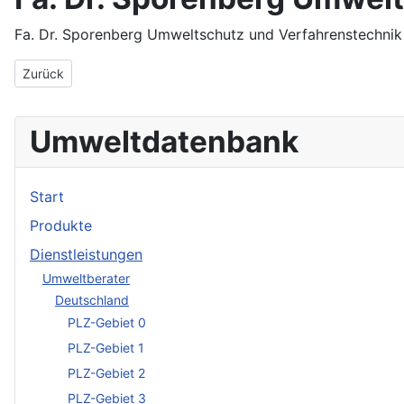
Fa. Dr. Sporenberg Umweltschutz und Verfahrenstechni
Vorheriger Beitrag: Euro KMI Kunststoffmaschinen Institut für E
Zurück
Umweltdatenbank
Start
Produkte
Dienstleistungen
Umweltberater
Deutschland
PLZ-Gebiet 0
PLZ-Gebiet 1
PLZ-Gebiet 2
PLZ-Gebiet 3