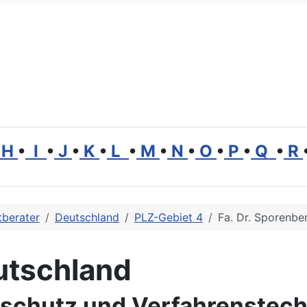
H
•
I
•
J
•
K
•
L
•
M
•
N
•
O
•
P
•
Q
•
R
berater
Deutschland
PLZ-Gebiet 4
Fa. Dr. Sporenb
utschland
tschutz und Verfahrenstec