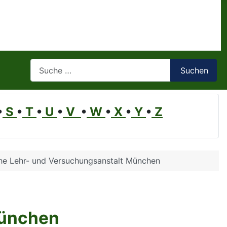
Suchen
Suchen
•
S
•
T
•
U
•
V
•
W
•
X
•
Y
•
Z
he Lehr- und Versuchungsanstalt München
München