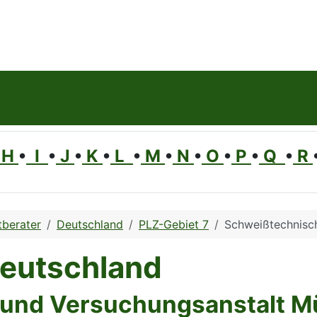
H
•
I
•
J
•
K
•
L
•
M
•
N
•
O
•
P
•
Q
•
R
berater
Deutschland
PLZ-Gebiet 7
Schweißtechnisc
Deutschland
 und Versuchungsanstalt 