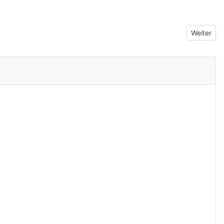
Nächster 
Weiter