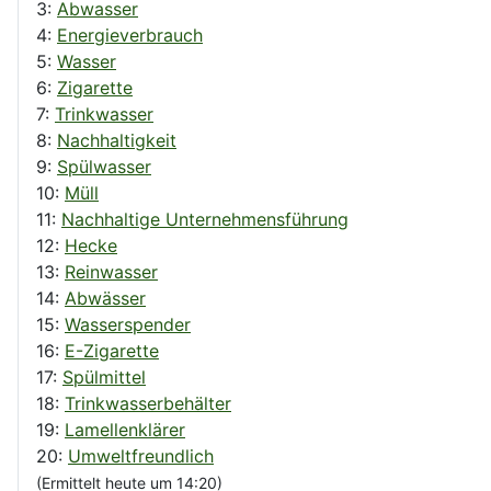
3:
Abwasser
4:
Energieverbrauch
5:
Wasser
6:
Zigarette
7:
Trinkwasser
8:
Nachhaltigkeit
9:
Spülwasser
10:
Müll
11:
Nachhaltige Unternehmensführung
12:
Hecke
13:
Reinwasser
14:
Abwässer
15:
Wasserspender
16:
E-Zigarette
17:
Spülmittel
18:
Trinkwasserbehälter
19:
Lamellenklärer
20:
Umweltfreundlich
(Ermittelt heute um 14:20)