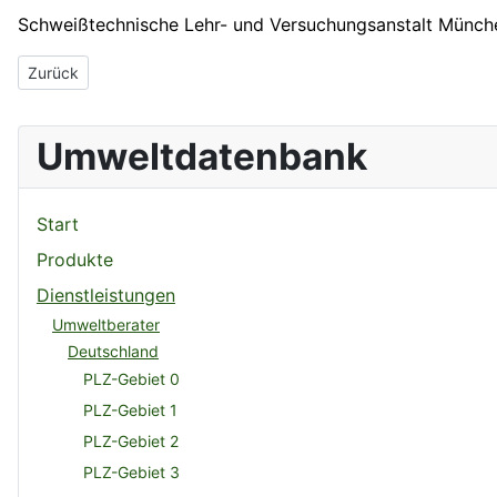
Schweißtechnische Lehr- und Versuchungsanstalt Münche
Vorheriger Beitrag: Schwabconcept Produkt + Design
Zurück
Umweltdatenbank
Start
Produkte
Dienstleistungen
Umweltberater
Deutschland
PLZ-Gebiet 0
PLZ-Gebiet 1
PLZ-Gebiet 2
PLZ-Gebiet 3