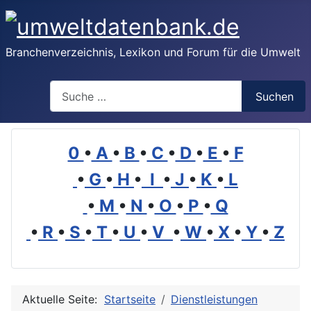
Branchenverzeichnis, Lexikon und Forum für die Umwelt
Suchen
Suchen
0
•
A
•
B
•
C
•
D
•
E
•
F
•
G
•
H
•
I
•
J
•
K
•
L
•
M
•
N
•
O
•
P
•
Q
•
R
•
S
•
T
•
U
•
V
•
W
•
X
•
Y
•
Z
Aktuelle Seite:
Startseite
Dienstleistungen