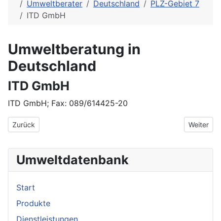
Umweltberater
Deutschland
PLZ-Gebiet 7
ITD GmbH
Umweltberatung in
Deutschland
ITD GmbH
ITD GmbH; Fax: 089/614425-20
Vorheriger Beitrag: Institut für Umweltmedizin und Krankenhaus
Nächster 
Zurück
Weiter
Umweltdatenbank
Start
Produkte
Dienstleistungen