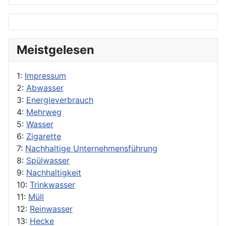
Meistgelesen
1:
Impressum
2:
Abwasser
3:
Energieverbrauch
4:
Mehrweg
5:
Wasser
6:
Zigarette
7:
Nachhaltige Unternehmensführung
8:
Spülwasser
9:
Nachhaltigkeit
10:
Trinkwasser
11:
Müll
12:
Reinwasser
13:
Hecke