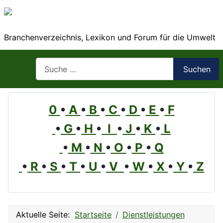
Branchenverzeichnis, Lexikon und Forum für die Umwelt
Suchen
Suchen
0
•
A
•
B
•
C
•
D
•
E
•
F
•
G
•
H
•
I
•
J
•
K
•
L
•
M
•
N
•
O
•
P
•
Q
•
R
•
S
•
T
•
U
•
V
•
W
•
X
•
Y
•
Z
Aktuelle Seite:
Startseite
Dienstleistungen