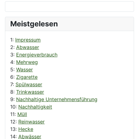
Meistgelesen
1:
Impressum
2:
Abwasser
3:
Energieverbrauch
4:
Mehrweg
5:
Wasser
6:
Zigarette
7:
Spülwasser
8:
Trinkwasser
9:
Nachhaltige Unternehmensführung
10:
Nachhaltigkeit
11:
Müll
12:
Reinwasser
13:
Hecke
14:
Abwässer