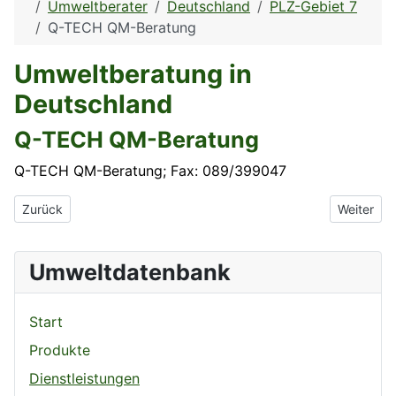
Umweltberater
Deutschland
PLZ-Gebiet 7
Q-TECH QM-Beratung
Umweltberatung in
Deutschland
Q-TECH QM-Beratung
Q-TECH QM-Beratung; Fax: 089/399047
Vorheriger Beitrag: Q-Management Team Hollfelder & Partner
Nächster 
Zurück
Weiter
Umweltdatenbank
Start
Produkte
Dienstleistungen