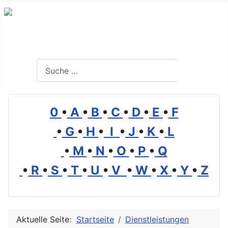
Branchenverzeichnis, Lexikon und Forum für die Umwelt
Suchen
Suchen
0
•
A
•
B
•
C
•
D
•
E
•
F
•
G
•
H
•
I
•
J
•
K
•
L
•
M
•
N
•
O
•
P
•
Q
•
R
•
S
•
T
•
U
•
V
•
W
•
X
•
Y
•
Z
Aktuelle Seite:
Startseite
Dienstleistungen