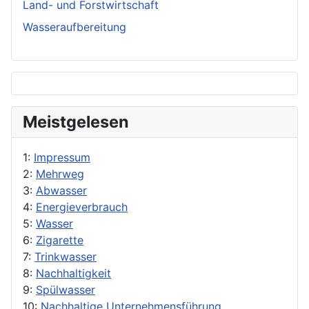
Land- und Forstwirtschaft
Wasseraufbereitung
Meistgelesen
1:
Impressum
2:
Mehrweg
3:
Abwasser
4:
Energieverbrauch
5:
Wasser
6:
Zigarette
7:
Trinkwasser
8:
Nachhaltigkeit
9:
Spülwasser
10:
Nachhaltige Unternehmensführung