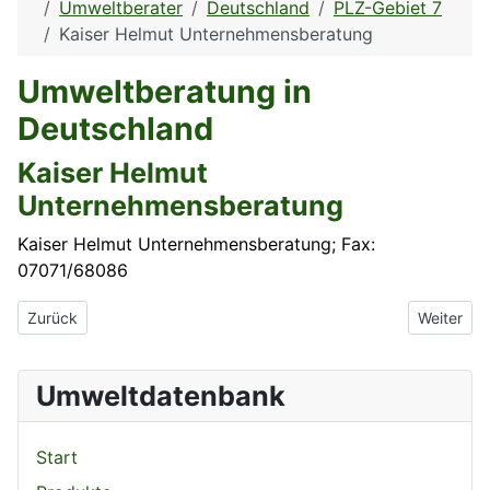
Umweltberater
Deutschland
PLZ-Gebiet 7
Kaiser Helmut Unternehmensberatung
Umweltberatung in
Deutschland
Kaiser Helmut
Unternehmensberatung
Kaiser Helmut Unternehmensberatung; Fax:
07071/68086
Vorheriger Beitrag: kairos Dr. Kurt Schurr Consulting GmbH
Nächster 
Zurück
Weiter
Umweltdatenbank
Start