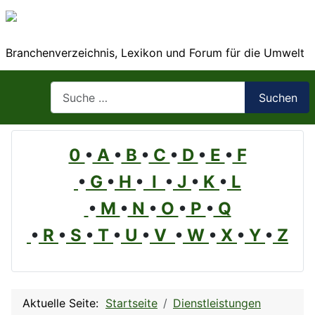
Branchenverzeichnis, Lexikon und Forum für die Umwelt
Suchen
Suchen
0
•
A
•
B
•
C
•
D
•
E
•
F
•
G
•
H
•
I
•
J
•
K
•
L
•
M
•
N
•
O
•
P
•
Q
•
R
•
S
•
T
•
U
•
V
•
W
•
X
•
Y
•
Z
Aktuelle Seite:
Startseite
Dienstleistungen