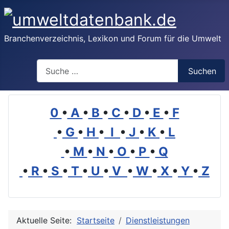
Branchenverzeichnis, Lexikon und Forum für die Umwelt
Suchen
Suchen
0
•
A
•
B
•
C
•
D
•
E
•
F
•
G
•
H
•
I
•
J
•
K
•
L
•
M
•
N
•
O
•
P
•
Q
•
R
•
S
•
T
•
U
•
V
•
W
•
X
•
Y
•
Z
Aktuelle Seite:
Startseite
Dienstleistungen