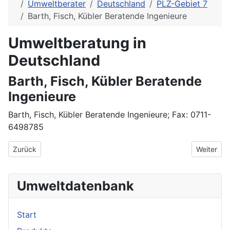
Umweltberater
Deutschland
PLZ-Gebiet 7
Barth, Fisch, Kübler Beratende Ingenieure
Umweltberatung in
Deutschland
Barth, Fisch, Kübler Beratende
Ingenieure
Barth, Fisch, Kübler Beratende Ingenieure; Fax: 0711-
6498785
Vorheriger Beitrag: B.A.D - Gesundheitsvorsorge und Sicherhei
Nächster
Zurück
Weiter
Umweltdatenbank
Start