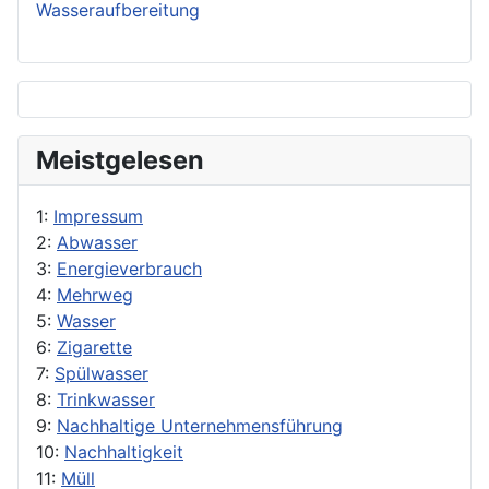
Wasseraufbereitung
Meistgelesen
1:
Impressum
2:
Abwasser
3:
Energieverbrauch
4:
Mehrweg
5:
Wasser
6:
Zigarette
7:
Spülwasser
8:
Trinkwasser
9:
Nachhaltige Unternehmensführung
10:
Nachhaltigkeit
11:
Müll