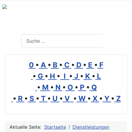
Branchenverzeichnis, Lexikon und Forum für die Umwelt
Suchen
Suchen
0
•
A
•
B
•
C
•
D
•
E
•
F
•
G
•
H
•
I
•
J
•
K
•
L
•
M
•
N
•
O
•
P
•
Q
•
R
•
S
•
T
•
U
•
V
•
W
•
X
•
Y
•
Z
Aktuelle Seite:
Startseite
Dienstleistungen