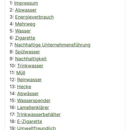
1:
Impressum
2:
Abwasser
3:
Energieverbrauch
4:
Mehrweg
5:
Wasser
6:
Zigarette
7:
Nachhaltige Unternehmensführung
8:
Spülwasser
9:
Nachhaltigkeit
10:
Trinkwasser
11:
Müll
12:
Reinwasser
13:
Hecke
14:
Abwässer
15:
Wasserspender
16:
Lamellenklärer
17:
Trinkwasserbehälter
18:
E-Zigarette
19:
Umweltfreundlich