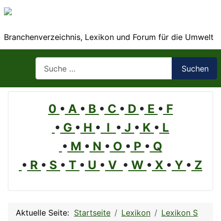
Branchenverzeichnis, Lexikon und Forum für die Umwelt
Suchen
Suchen
0
•
A
•
B
•
C
•
D
•
E
•
F
•
G
•
H
•
I
•
J
•
K
•
L
•
M
•
N
•
O
•
P
•
Q
•
R
•
S
•
T
•
U
•
V
•
W
•
X
•
Y
•
Z
Aktuelle Seite:
Startseite
Lexikon
Lexikon S