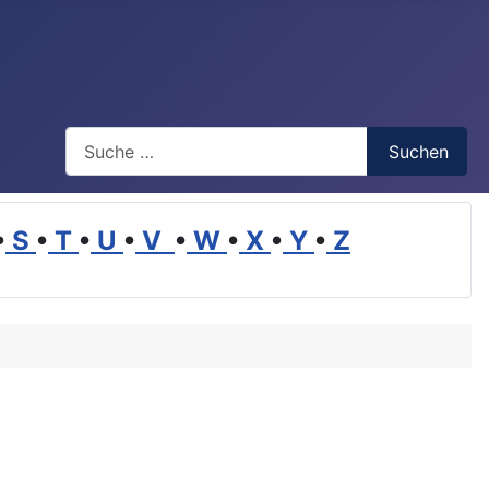
Suchen
Suchen
•
S
•
T
•
U
•
V
•
W
•
X
•
Y
•
Z