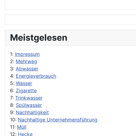
Meistgelesen
1:
Impressum
2:
Mehrweg
3:
Abwasser
4:
Energieverbrauch
5:
Wasser
6:
Zigarette
7:
Trinkwasser
8:
Spülwasser
9:
Nachhaltigkeit
10:
Nachhaltige Unternehmensführung
11:
Müll
12:
Hecke