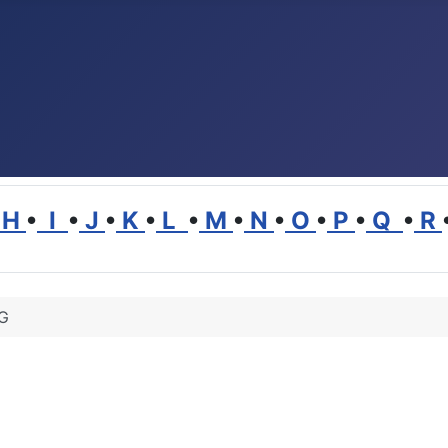
H
•
I
•
J
•
K
•
L
•
M
•
N
•
O
•
P
•
Q
•
R
G