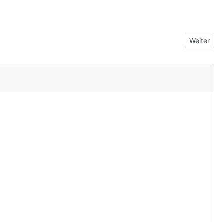
Nächster 
Weiter