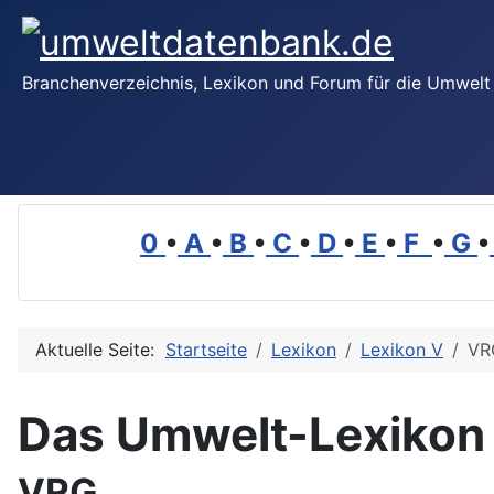
Branchenverzeichnis, Lexikon und Forum für die Umwelt
0
•
A
•
B
•
C
•
D
•
E
•
F
•
G
•
Aktuelle Seite:
Startseite
Lexikon
Lexikon V
VR
Das Umwelt-Lexikon
VRG