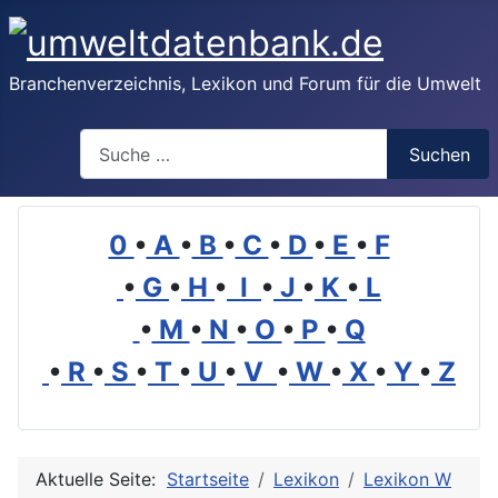
Branchenverzeichnis, Lexikon und Forum für die Umwelt
Suchen
Suchen
0
•
A
•
B
•
C
•
D
•
E
•
F
•
G
•
H
•
I
•
J
•
K
•
L
•
M
•
N
•
O
•
P
•
Q
•
R
•
S
•
T
•
U
•
V
•
W
•
X
•
Y
•
Z
Aktuelle Seite:
Startseite
Lexikon
Lexikon W