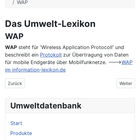
WAP
Das Umwelt-Lexikon
WAP
WAP
steht für 'Wireless Application Protocoll' und
beschreibt ein
Protokoll
zur Übertragung von Daten
für mobile Endgeräte über Mobilfunknetze. --->
WAP
im information-lexikon.de
Vorheriger Beitrag: Wanne
Nächster 
Zurück
Weiter
Umweltdatenbank
Start
Produkte