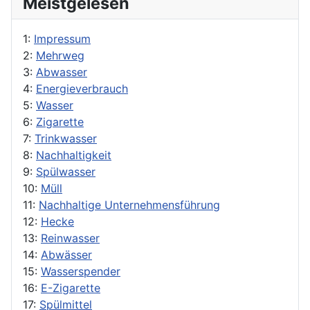
Meistgelesen
1:
Impressum
2:
Mehrweg
3:
Abwasser
4:
Energieverbrauch
5:
Wasser
6:
Zigarette
7:
Trinkwasser
8:
Nachhaltigkeit
9:
Spülwasser
10:
Müll
11:
Nachhaltige Unternehmensführung
12:
Hecke
13:
Reinwasser
14:
Abwässer
15:
Wasserspender
16:
E-Zigarette
17:
Spülmittel