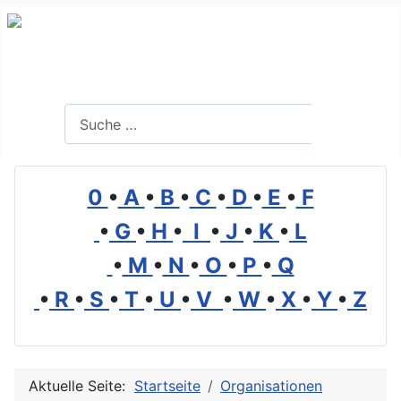
Branchenverzeichnis, Lexikon und Forum für die Umwelt
Suchen
Suchen
0
•
A
•
B
•
C
•
D
•
E
•
F
•
G
•
H
•
I
•
J
•
K
•
L
•
M
•
N
•
O
•
P
•
Q
•
R
•
S
•
T
•
U
•
V
•
W
•
X
•
Y
•
Z
Aktuelle Seite:
Startseite
Organisationen