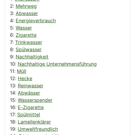
2:
Mehrweg
3:
Abwasser
4:
Energieverbrauch
5:
Wasser
6:
Zigarette
7:
Trinkwasser
8:
Spülwasser
9:
Nachhaltigkeit
10:
Nachhaltige Unternehmensführung
11:
Müll
12:
Hecke
13:
Reinwasser
14:
Abwässer
15:
Wasserspender
16:
E-Zigarette
17:
Spülmittel
18:
Lamellenklärer
19:
Umweltfreundlich