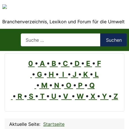
Branchenverzeichnis, Lexikon und Forum für die Umwelt
Suchen
Suchen
0
•
A
•
B
•
C
•
D
•
E
•
F
•
G
•
H
•
I
•
J
•
K
•
L
•
M
•
N
•
O
•
P
•
Q
•
R
•
S
•
T
•
U
•
V
•
W
•
X
•
Y
•
Z
Aktuelle Seite:
Startseite