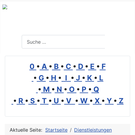
Branchenverzeichnis, Lexikon und Forum für die Umwelt
Suchen
Suchen
0
•
A
•
B
•
C
•
D
•
E
•
F
•
G
•
H
•
I
•
J
•
K
•
L
•
M
•
N
•
O
•
P
•
Q
•
R
•
S
•
T
•
U
•
V
•
W
•
X
•
Y
•
Z
Aktuelle Seite:
Startseite
Dienstleistungen