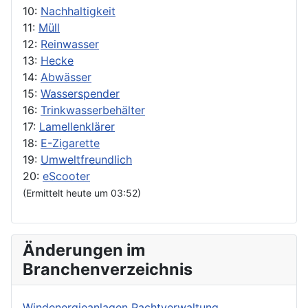
10:
Nachhaltigkeit
11:
Müll
12:
Reinwasser
13:
Hecke
14:
Abwässer
15:
Wasserspender
16:
Trinkwasserbehälter
17:
Lamellenklärer
18:
E-Zigarette
19:
Umweltfreundlich
20:
eScooter
(Ermittelt heute um 03:52)
Änderungen im
Branchenverzeichnis
Windenergieanlagen Pachtverwaltung