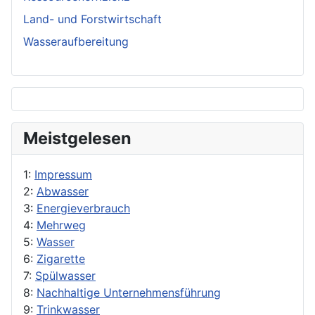
Land- und Forstwirtschaft
Wasseraufbereitung
Meistgelesen
1:
Impressum
2:
Abwasser
3:
Energieverbrauch
4:
Mehrweg
5:
Wasser
6:
Zigarette
7:
Spülwasser
8:
Nachhaltige Unternehmensführung
9:
Trinkwasser