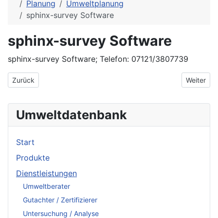
Planung
Umweltplanung
sphinx-survey Software
sphinx-survey Software
sphinx-survey Software; Telefon: 07121/3807739
Vorheriger Beitrag: SOLARPLANET
Nächster 
Zurück
Weiter
Umweltdatenbank
Start
Produkte
Dienstleistungen
Umweltberater
Gutachter / Zertifizierer
Untersuchung / Analyse