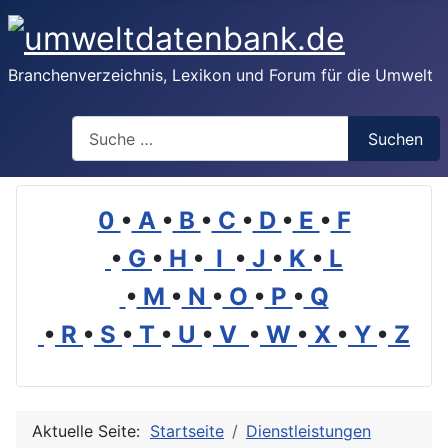
Branchenverzeichnis, Lexikon und Forum für die Umwelt
Suchen
Suchen
0
•
A
•
B
•
C
•
D
•
E
•
F
•
G
•
H
•
I
•
J
•
K
•
L
•
M
•
N
•
O
•
P
•
Q
•
R
•
S
•
T
•
U
•
V
•
W
•
X
•
Y
•
Z
Aktuelle Seite:
Startseite
Dienstleistungen