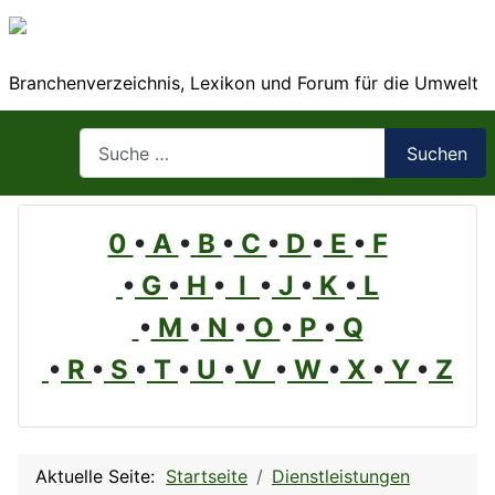
Branchenverzeichnis, Lexikon und Forum für die Umwelt
Suchen
Suchen
0
•
A
•
B
•
C
•
D
•
E
•
F
•
G
•
H
•
I
•
J
•
K
•
L
•
M
•
N
•
O
•
P
•
Q
•
R
•
S
•
T
•
U
•
V
•
W
•
X
•
Y
•
Z
Aktuelle Seite:
Startseite
Dienstleistungen