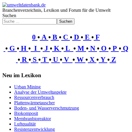
Branchenverzeichnis, Lexikon und Forum für die Umwelt
Suchen
Suchen
0
•
A
•
B
•
C
•
D
•
E
•
F
•
G
•
H
•
I
•
J
•
K
•
L
•
M
•
N
•
O
•
P
•
Q
•
R
•
S
•
T
•
U
•
V
•
W
•
X
•
Y
•
Z
Neu im Lexikon
Urban Mining
Analyse der Umweltaspekte
Ressourcenverbrauch
Plattenwärmetauscher
Boden- und Wasserverschmutzung
Biokomposit
Membranbioreaktor
Luftqualität
Resistenzentwicklung