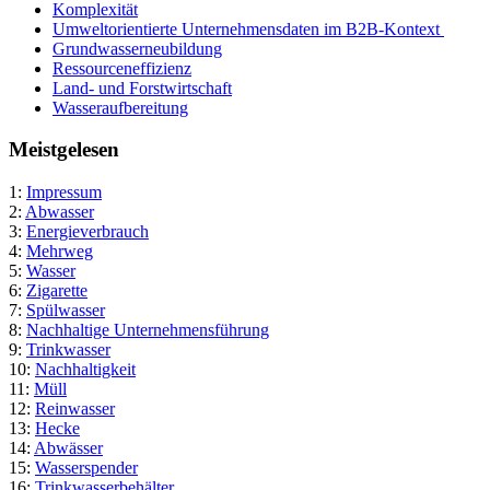
Komplexität
Umweltorientierte Unternehmensdaten im B2B-Kontext
Grundwasserneubildung
Ressourceneffizienz
Land- und Forstwirtschaft
Wasseraufbereitung
Meistgelesen
1:
Impressum
2:
Abwasser
3:
Energieverbrauch
4:
Mehrweg
5:
Wasser
6:
Zigarette
7:
Spülwasser
8:
Nachhaltige Unternehmensführung
9:
Trinkwasser
10:
Nachhaltigkeit
11:
Müll
12:
Reinwasser
13:
Hecke
14:
Abwässer
15:
Wasserspender
16:
Trinkwasserbehälter