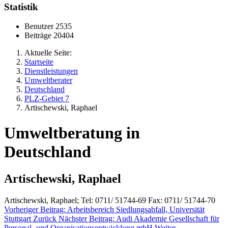
Statistik
Benutzer
2535
Beiträge
20404
Aktuelle Seite:
Startseite
Dienstleistungen
Umweltberater
Deutschland
PLZ-Gebiet 7
Artischewski, Raphael
Umweltberatung in
Deutschland
Artischewski, Raphael
Artischewski, Raphael; Tel: 0711/ 51744-69 Fax: 0711/ 51744-70
Vorheriger Beitrag: Arbeitsbereich Siedlungsabfall, Universität
Stuttgart
Zurück
Nächster Beitrag: Audi Akademie Gesellschaft für
Personal- und Organisationsentwicklung mbH
Weiter