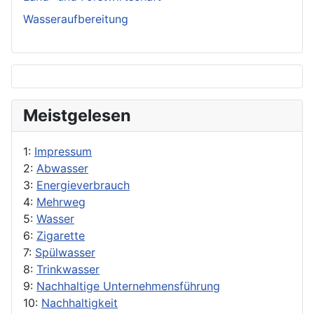
Wasseraufbereitung
Meistgelesen
1:
Impressum
2:
Abwasser
3:
Energieverbrauch
4:
Mehrweg
5:
Wasser
6:
Zigarette
7:
Spülwasser
8:
Trinkwasser
9:
Nachhaltige Unternehmensführung
10:
Nachhaltigkeit