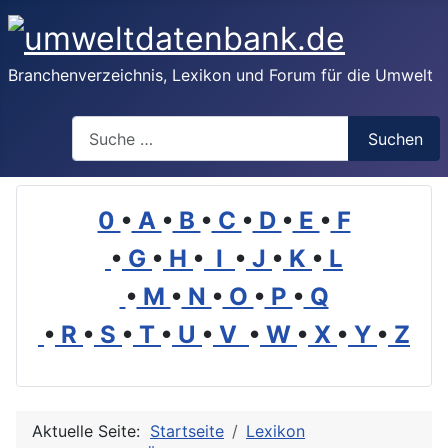
Branchenverzeichnis, Lexikon und Forum für die Umwelt
Suchen
Suchen
0
•
A
•
B
•
C
•
D
•
E
•
F
•
G
•
H
•
I
•
J
•
K
•
L
•
M
•
N
•
O
•
P
•
Q
•
R
•
S
•
T
•
U
•
V
•
W
•
X
•
Y
•
Z
Aktuelle Seite:
Startseite
Lexikon