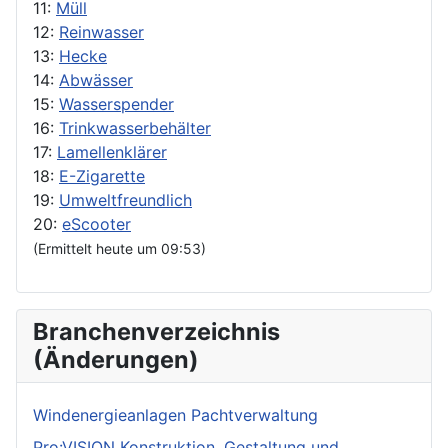
11:
Müll
12:
Reinwasser
13:
Hecke
14:
Abwässer
15:
Wasserspender
16:
Trinkwasserbehälter
17:
Lamellenklärer
18:
E-Zigarette
19:
Umweltfreundlich
20:
eScooter
(Ermittelt heute um 09:53)
Branchenverzeichnis
(Änderungen)
Windenergieanlagen Pachtverwaltung
Pro:VISION Konstruktion, Gestaltung und