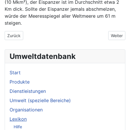
(10 Mkm²), der Eispanzer ist im Durchschnitt etwa 2
Km dick. Sollte der Eispanzer jemals abschmelzen,
würde der Meeresspiegel aller Weltmeere um 61 m
steigen.
Vorheriger Beitrag: Anspruch
Nächster 
Zurück
Weiter
Umweltdatenbank
Start
Produkte
Dienstleistungen
Umwelt (spezielle Bereiche)
Organisationen
Lexikon
Hilfe