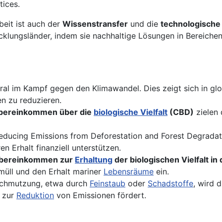
tices.
beit ist auch der
Wissenstransfer
und die
technologische
cklungsländer, indem sie nachhaltige Lösungen in Bereiche
ntral im Kampf gegen den Klimawandel. Dies zeigt sich in 
en zu reduzieren.
bereinkommen über die
biologische Vielfalt
(CBD)
zielen 
educing Emissions from Deforestation and Forest Degradat
 Erhalt finanziell unterstützen.
bereinkommen zur
Erhaltung
der biologischen Vielfalt i
müll und den Erhalt mariner
Lebensräume
ein.
rschmutzung, etwa durch
Feinstaub
oder
Schadstoffe
, wird 
 zur
Reduktion
von Emissionen fördert.