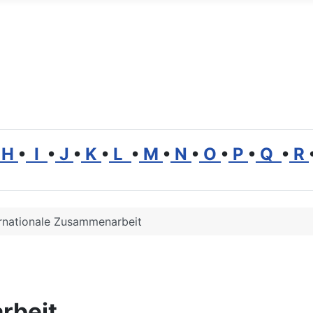
H
•
I
•
J
•
K
•
L
•
M
•
N
•
O
•
P
•
Q
•
R
ernationale Zusammenarbeit
rbeit