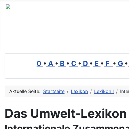
Branchenverzeichnis, Lexikon und Forum für die Umwelt
0
•
A
•
B
•
C
•
D
•
E
•
F
•
G
•
Aktuelle Seite:
Startseite
Lexikon
Lexikon I
Int
Das Umwelt-Lexikon
Internationale Zusammena