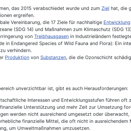
ommen, das 2015 verabschiedet wurde und zum
Ziel
hat, die 
onen ergreifen.
obale Vereinbarung, die 17 Ziele für nachhaltige
Entwicklung
zeane (SDG 14) und Maßnahmen zum Klimaschutz (SDG 13)
erringerung von
Treibhausgasen
in Industrieländern festleg
de in Endangered Species of Wild Fauna and Flora): Ein i
zu verhindern.
der
Produktion
von
Substanzen
, die die Ozonschicht schädige
reich unverzichtbar ist, gibt es auch Herausforderungen:
rtschaftliche Interessen und Entwicklungsstufen führen oft
inanzielle Unterstützung und mehr Zeit zur Umsetzung for
rungen werden nicht ausreichend umgesetzt oder überwacht,
n erhebliche finanzielle Mittel, die oft nicht in ausreichend
ützung, um Umweltmaßnahmen umzusetzen.