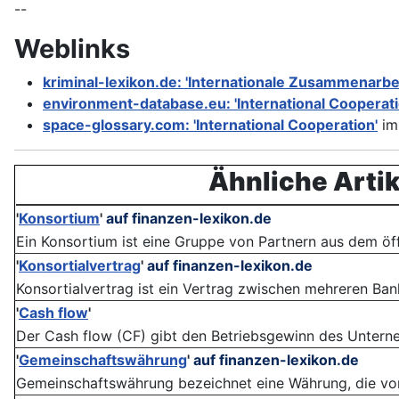
--
Weblinks
kriminal-lexikon.de: 'Internationale Zusammenarbei
environment-database.eu: 'International Cooperati
space-glossary.com: 'International Cooperation'
i
Ähnliche Artik
'
Konsortium
'
auf finanzen-lexikon.de
Ein Konsortium ist eine Gruppe von Partnern aus dem öffe
'
Konsortialvertrag
'
auf finanzen-lexikon.de
Konsortialvertrag ist ein Vertrag zwischen mehreren Banke
'
Cash flow
'
Der Cash flow (CF) gibt den Betriebsgewinn des Unterneh
'
Gemeinschaftswährung
'
auf finanzen-lexikon.de
Gemeinschaftswährung bezeichnet eine Währung, die von 