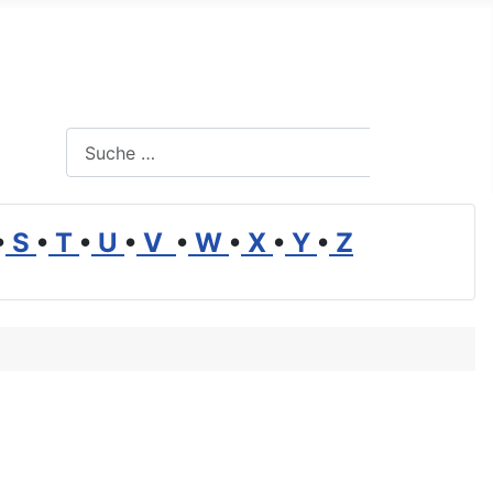
Suchen
Suchen
•
S
•
T
•
U
•
V
•
W
•
X
•
Y
•
Z