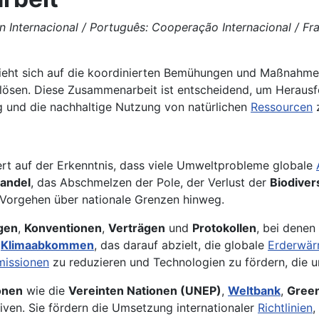
 Internacional / Português: Cooperação Internacional / Fran
eht sich auf die koordinierten Bemühungen und Maßnahme
ösen. Diese Zusammenarbeit ist entscheidend, um Heraus
 und die nachhaltige Nutzung von natürlichen
Ressourcen
z
rt auf der Erkenntnis, dass viele Umweltprobleme globale
andel
, das Abschmelzen der Pole, der Verlust der
Biodivers
 Vorgehen über nationale Grenzen hinweg.
gen
,
Konventionen
,
Verträgen
und
Protokollen
, bei dene
r
Klimaabkommen
, das darauf abzielt, die globale
Erderwä
missionen
zu reduzieren und Technologien zu fördern, die u
onen
wie die
Vereinten Nationen (UNEP)
,
Weltbank
,
Green
iven. Sie fördern die Umsetzung internationaler
Richtlinien
,