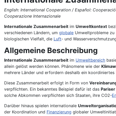
English: International Cooperation / Español: Cooperación
Cooperazione Internazionale
Internationale Zusammenarbeit
im
Umweltkontext
bezi
verschiedenen Ländern, um
globale
Umweltprobleme zu l
biologischen Vielfalt, die
Luft
- und Wasserverschmutzung
Allgemeine Beschreibung
Internationale Zusammenarbeit
im
Umweltbereich
basie
allein gelöst werden können. Phänomene wie der
Klimaw
mehrere Länder und erfordern deshalb ein koordiniertes
Diese Zusammenarbeit erfolgt in Form von
Vereinbarun
verpflichten. Ein bekanntes Beispiel dafür ist das
Parise
solche Abkommen verpflichten sich Staaten, ihre CO2-
E
Darüber hinaus spielen internationale
Umweltorganisati
der Koordination und
Finanzierung
globaler Umweltinitiat