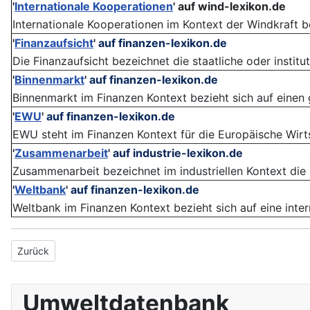
'
Internationale Kooperationen
'
auf wind-lexikon.de
Internationale Kooperationen im Kontext der Windkraft b
'
Finanzaufsicht
'
auf finanzen-lexikon.de
Die Finanzaufsicht bezeichnet die staatliche oder instit
'
Binnenmarkt
'
auf finanzen-lexikon.de
Binnenmarkt im Finanzen Kontext bezieht sich auf einen 
'
EWU
'
auf finanzen-lexikon.de
EWU steht im Finanzen Kontext für die Europäische Wir
'
Zusammenarbeit
'
auf industrie-lexikon.de
Zusammenarbeit bezeichnet im industriellen Kontext die 
'
Weltbank
'
auf finanzen-lexikon.de
Weltbank im Finanzen Kontext bezieht sich auf eine internat
Vorheriger Beitrag: Internationale Energieagentur
Zurück
Umweltdatenbank