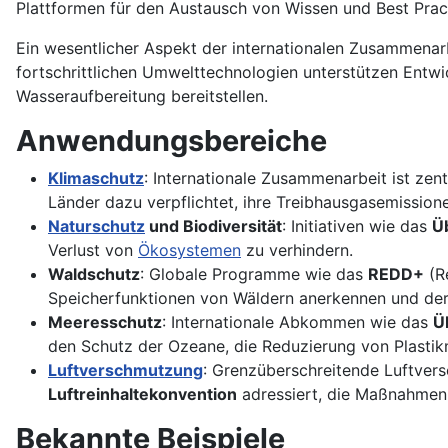
Plattformen für den Austausch von Wissen und Best Prac
Ein wesentlicher Aspekt der internationalen Zusammenar
fortschrittlichen Umwelttechnologien unterstützen Entwi
Wasseraufbereitung bereitstellen.
Anwendungsbereiche
Klimaschutz
: Internationale Zusammenarbeit ist ze
Länder dazu verpflichtet, ihre Treibhausgasemission
Naturschutz
und Biodiversität
: Initiativen wie das
Ü
Verlust von
Ökosystemen
zu verhindern.
Waldschutz
: Globale Programme wie das
REDD+
(R
Speicherfunktionen von Wäldern anerkennen und deren
Meeresschutz
: Internationale Abkommen wie das
Ü
den Schutz der Ozeane, die Reduzierung von Plastik
Luftverschmutzung
: Grenzüberschreitende Luftve
Luftreinhaltekonvention
adressiert, die Maßnahmen
Bekannte Beispiele